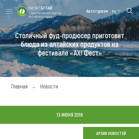
ВИЗИТ
АЛТАЙ
Автотуризм
ru
Туристический портал
Алтайского края
Столичный фуд-продюсер приготовит
Форум VISIT
Цветение
Медицинский
Алтайская
ALTAI
маральника
форум
зимовка
блюда из алтайских продуктов на
фестивале «АХ! Фест»
Туры
Где побывать
Чем заняться
Главная
Новости
Где остановиться
Где поесть
13 ИЮНЯ 2018
Карта
АРХИВ НОВОСТЕЙ
Новости