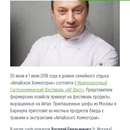
Что привезти (сувениры)
О регионе
Коллекция впечатлений
Другие рубрики
30 июня и 1 июля 2018 года в долине семейного отдыха
«Алтайское Холмогорье» состоится
II Международный
Гастрономический Фестиваль «АХ! Фест».
Представители
фермерских хозяйств привезут на фестиваль продукты,
выращенные на Алтае. Приглашенные шефы из Москвы и
Барнаула приготовят из местных продуктов блюда с
травами и экстрактами «Алтайского Холмогорья».
В числе шеф-поваров
Василий Емельяненко
(г. Москва),