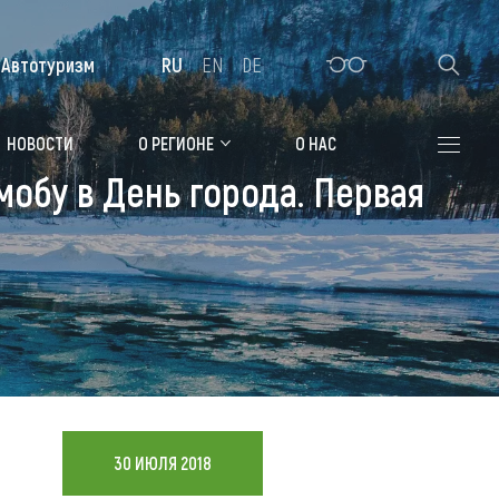
Автотуризм
RU
EN
DE
Алтайская зимовка
НОВОСТИ
О РЕГИОНЕ
О НАС
обу в День города. Первая
Где остановиться
Санатории
Гостиницы, отели
Коттеджи, базы
Сельские усадьбы
Мотели, придорожные отели
30 ИЮЛЯ 2018