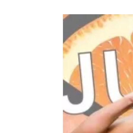
Где поесть
Кар
Нов
Рестораны
Кафе
Что 
Придорожные кафе
Другие рубрики
О нас
Реестр туроператоров
Алтайского края
Реестр туристических
агентств Алтайского края