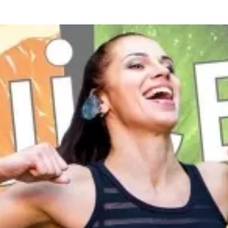
та
О регионе
ости
Общая информация
Как добраться
привезти (сувениры)
Люди, прославившие Ал
Карты и буклеты