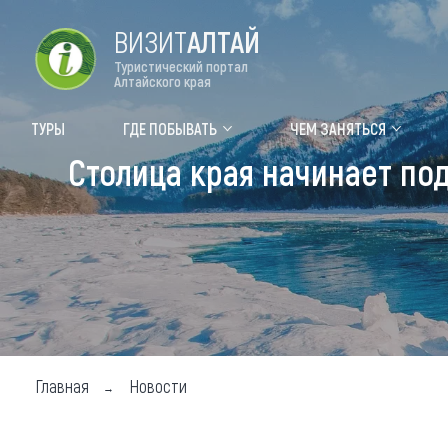
ВИЗИТ
АЛТАЙ
Туристический портал
Алтайского края
Форум VISIT ALTAI
Цвет
ТУРЫ
ГДЕ ПОБЫВАТЬ
ЧЕМ ЗАНЯТЬСЯ
Столица края начинает по
Туры
Где
Объек
Объек
Объек
Топ т
Для м
Главная
Новости