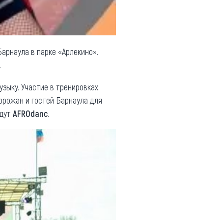
Барнаула в парке «Арлекино».
.
узыку. Участие в тренировках
горожан и гостей Барнаула для
удут
AFROdanc
.