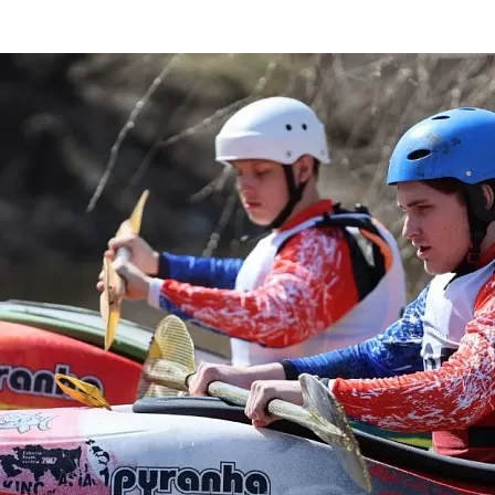
та
О регионе
ости
Общая информация
Как добраться
привезти (сувениры)
Люди, прославившие Ал
Карты и буклеты