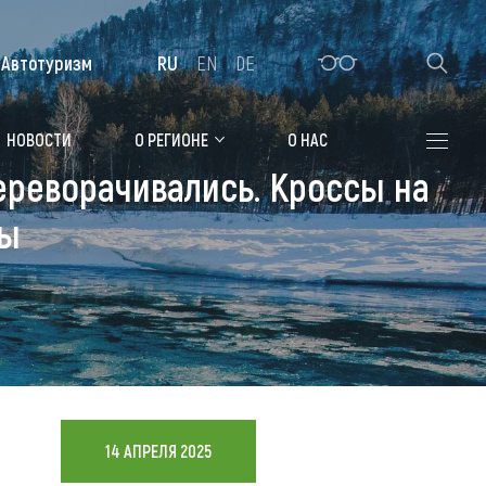
Автотуризм
RU
EN
DE
Алтайская зимовка
НОВОСТИ
О РЕГИОНЕ
О НАС
переворачивались. Кроссы на
Где остановиться
ты
Санатории
Гостиницы, отели
Коттеджи, базы
Сельские усадьбы
Мотели, придорожные отели
14 АПРЕЛЯ 2025