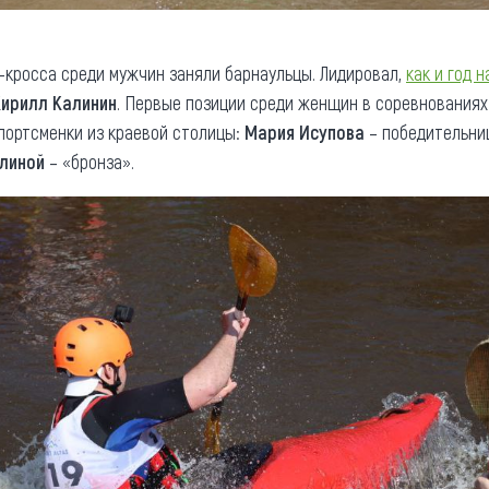
к-кросса среди мужчин заняли барнаульцы. Лидировал,
как и год н
Кирилл Калинин
. Первые позиции среди женщин в соревнованиях
портсменки из краевой столицы:
Мария Исупова
– победительни
линой
– «бронза».