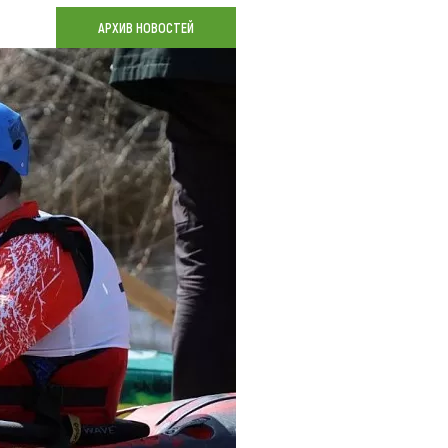
Коллекция впечатлений
АРХИВ НОВОСТЕЙ
Блог путешественника
Видеогалерея
тай
Фотогалерея