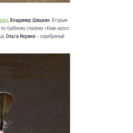
азад
,
Владимир Шишкин
. Вторым
 по гребному слалому «Каяк-кросс
ца,
Ольга Икрина
– серебряный