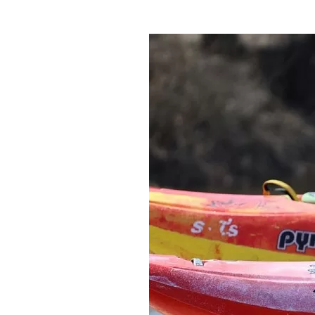
Где поесть
Кар
Нов
Рестораны
Кафе
Что 
Придорожные кафе
Другие рубрики
О нас
Реестр туроператоров
Алтайского края
Реестр туристических
агентств Алтайского края