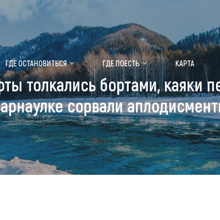
ение маральника
Медицинский форум
ГДЕ ОСТАНОВИТЬСЯ
ГДЕ ПОЕСТЬ
КАРТА
фты толкались бортами, каяки 
 побывать
Чем заняться
арнаулке сорвали аплодисмен
ты природы
Календарь событий
ты истории и культуры
Аудиогид
ты развлечений
Мой маршрут
уристических мест
аломобильных граждан