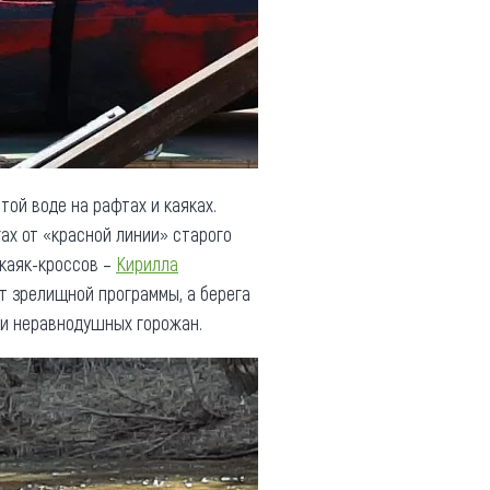
той воде на рафтах и каяках.
ах от «красной линии» старого
 каяк-кроссов –
Кирилла
т зрелищной программы, а берега
 и неравнодушных горожан.