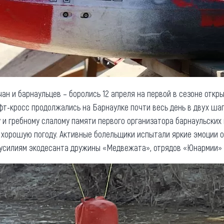
ан и барнаульцев – боролись 12 апреля на первой в сезоне откры
фт-кросс продолжались на Барнаулке почти весь день в двух шаг
у и гребному слалому памяти первого организатора барнаульских
 хорошую погоду. Активные болельщики испытали яркие эмоции о
 усилиям экодесанта дружины «Медвежата», отрядов «Юнармии»