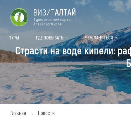
ВИЗИТ
АЛТАЙ
Туристический портал
Алтайского края
Форум VISIT ALTAI
Цвет
ТУРЫ
ГДЕ ПОБЫВАТЬ
ЧЕМ ЗАНЯТЬСЯ
Страсти на воде кипели: ра
Туры
Где
Б
Объек
Объек
Объек
Топ т
Для м
Главная
Новости