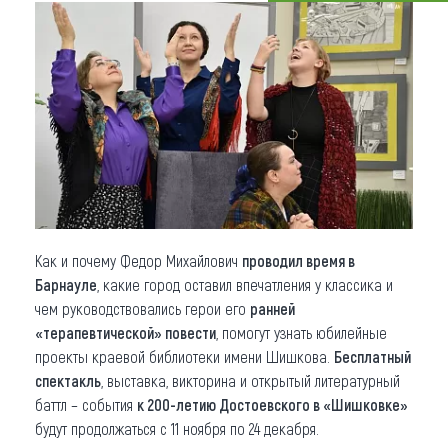
Что привезти (сувениры)
О регионе
Коллекция впечатлений
Другие рубрики
Как и почему Федор Михайлович
проводил время в
Барнауле
, какие город оставил впечатления у классика и
чем руководствовались герои его
ранней
«терапевтической» повести
, помогут узнать юбилейные
проекты краевой библиотеки имени Шишкова.
Бесплатный
спектакль
, выставка, викторина и открытый литературный
баттл – события
к 200-летию Достоевского в «Шишковке»
будут продолжаться с 11 ноября по 24 декабря.