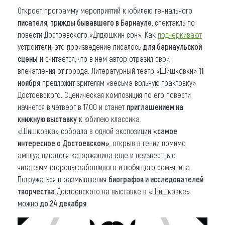
Откроет программу мероприятий к юбилею гениального
писателя, трижды бывавшего в Барнауле
, спектакль по
повести Достоевского «Дядюшкин сон». Как
подчеркивают
устроители, это произведение писалось
для барнаульской
сцены
и считается, что в нем автор отразил свои
впечатления от города. Литературный театр «Шишковки»
11
ноября
предложит зрителям «весьма вольную трактовку»
Достоевского. Сценическая композиция по его повести
начнется в четверг в 17.00 и станет
приглашением на
книжную выставку
к юбилею классика.
«Шишковка» собрала в одной экспозиции
«самое
интересное о Достоевском»
, открыв в гении помимо
амплуа писателя-каторжанина еще и неизвестные
читателям стороны заботливого и любящего семьянина.
Погружаться в размышления
биографов и исследователей
творчества
Достоевского на выставке в «Шишковке»
можно
до 24 декабря
.