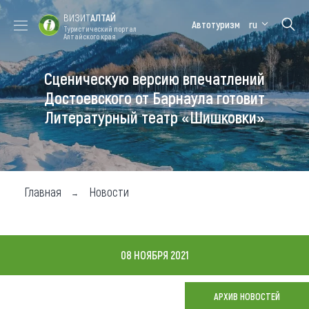
ВИЗИТ
АЛТАЙ
Автотуризм
ru
Туристический портал
Алтайского края
Сценическую версию впечатлений
Форум VISIT
Цветение
Медицинский
Алтайская
ALTAI
маральника
форум
зимовка
Достоевского от Барнаула готовит
Литературный театр «Шишковки»
Туры
Где побывать
Чем заняться
Главная
Новости
Где остановиться
Где поесть
08 НОЯБРЯ 2021
Карта
АРХИВ НОВОСТЕЙ
Новости