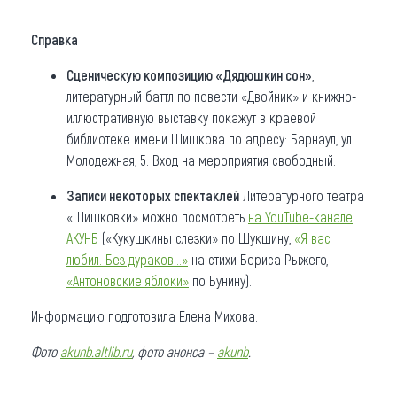
Справка
Сценическую композицию «Дядюшкин сон»
,
литературный баттл по повести «Двойник» и книжно-
иллюстративную выставку покажут в краевой
библиотеке имени Шишкова по адресу: Барнаул, ул.
Молодежная, 5. Вход на мероприятия свободный.
Записи некоторых спектаклей
Литературного театра
«Шишковки» можно посмотреть
на YouTube-канале
АКУНБ
(«Кукушкины слезки» по Шукшину,
«Я вас
любил. Без дураков…»
на стихи Бориса Рыжего,
«Антоновские яблоки»
по Бунину).
Информацию подготовила Елена Михова.
Фото
akunb.altlib.ru
, фото анонса –
akunb
.