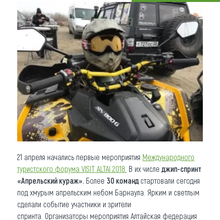
Что привезти (сувениры)
О регионе
Коллекция впечатлений
Другие рубрики
21 апреля начались первые мероприятия
Международного
туристского форума VISIT ALTAI 2018.
В их числе
джип-спринт
«Апрельский кураж».
Более
30 команд
стартовали сегодня
под хмурым апрельским небом Барнаула. Ярким и светлым
сделали событие участники и зрители
спринта. Организаторы мероприятия Алтайская федерация