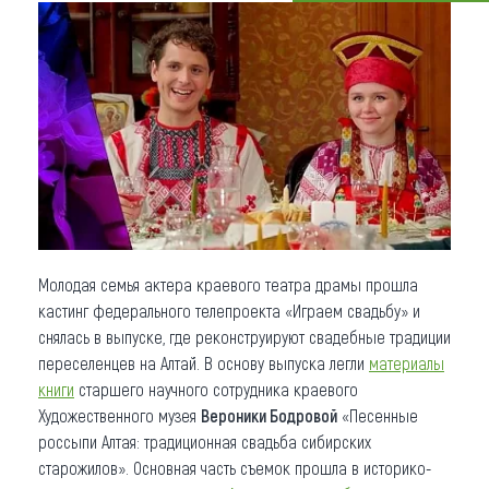
Что привезти (сувениры)
О регионе
Коллекция впечатлений
Другие рубрики
Молодая семья актера краевого театра драмы прошла
кастинг федерального телепроекта «Играем свадьбу» и
снялась в выпуске, где реконструируют свадебные традиции
переселенцев на Алтай. В основу выпуска легли
материалы
книги
старшего научного сотрудника краевого
Художественного музея
Вероники Бодровой
«Песенные
россыпи Алтая: традиционная свадьба сибирских
старожилов». Основная часть съемок прошла в историко-