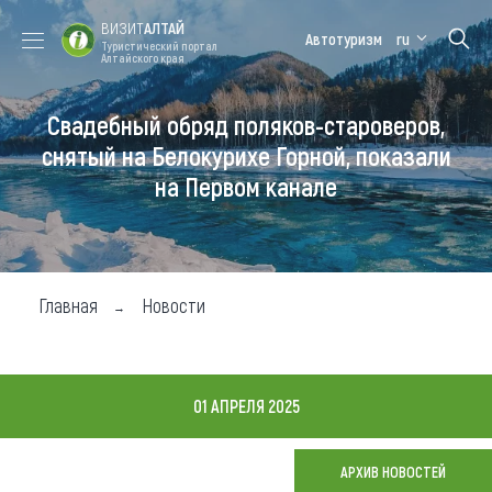
ВИЗИТ
АЛТАЙ
Автотуризм
ru
Туристический портал
Алтайского края
Свадебный обряд поляков-староверов,
Форум VISIT
Цветение
Медицинский
Алтайская
ALTAI
маральника
форум
зимовка
снятый на Белокурихе Горной, показали
на Первом канале
Туры
Где побывать
Чем заняться
Главная
Новости
Где остановиться
Где поесть
01 АПРЕЛЯ 2025
Карта
АРХИВ НОВОСТЕЙ
Новости