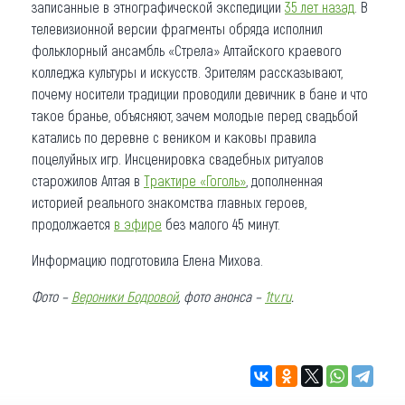
записанные в этнографической экспедиции
35 лет назад
. В
телевизионной версии фрагменты обряда исполнил
фольклорный ансамбль «Стрела» Алтайского краевого
колледжа культуры и искусств. Зрителям рассказывают,
почему носители традиции проводили девичник в бане и что
такое бранье, объясняют, зачем молодые перед свадьбой
катались по деревне с веником и каковы правила
поцелуйных игр. Инсценировка свадебных ритуалов
старожилов Алтая в
Трактире «Гоголь»
, дополненная
историей реального знакомства главных героев,
продолжается
в эфире
без малого 45 минут.
Информацию подготовила Елена Михова.
Фото –
Вероники Бодровой
, фото анонса –
1tv.ru
.