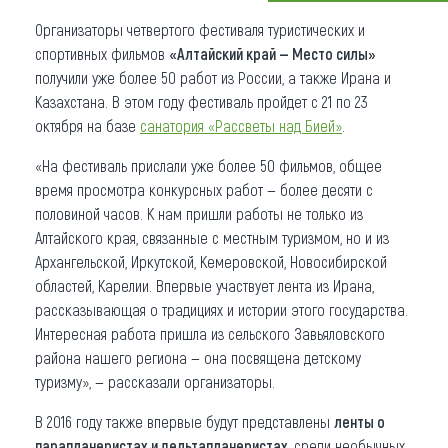
Организаторы четвертого фестиваля туристических и
Что привезти (сувениры)
спортивных фильмов
«Алтайский край — Место силы»
О регионе
получили уже более 50 работ из России, а также Ирана и
Казахстана. В этом году фестиваль пройдет с 21 по 23
Коллекция впечатлений
октября на базе
санатория «Рассветы над Бией»
.
Другие рубрики
«На фестиваль прислали уже более 50 фильмов, общее
время просмотра конкурсных работ — более десяти с
половиной часов. К нам пришли работы не только из
Алтайского края, связанные с местным туризмом, но и из
Архангельской, Иркутской, Кемеровской, Новосибирской
областей, Карелии. Впервые участвует лента из Ирана,
рассказывающая о традициях и истории этого государства.
Интересная работа пришла из сельского Завьяловского
района нашего региона — она посвящена детскому
туризму», — рассказали организаторы.
В 2016 году также впервые будут представлены
ленты о
парапланеристах и дельтапланеристах
, среди необычных