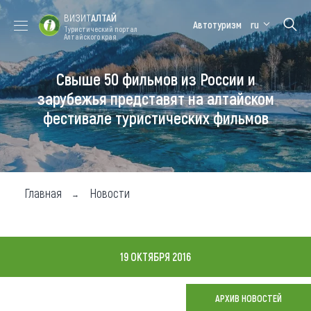
ВИЗИТ
АЛТАЙ
Автотуризм
ru
Туристический портал
Алтайского края
Свыше 50 фильмов из России и
Форум VISIT
Цветение
Медицинский
Алтайская
ALTAI
маральника
форум
зимовка
зарубежья представят на алтайском
фестивале туристических фильмов
Туры
Где побывать
Чем заняться
Главная
Новости
Где остановиться
Где поесть
19 ОКТЯБРЯ 2016
Карта
АРХИВ НОВОСТЕЙ
Новости