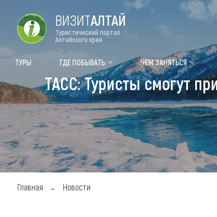
ВИЗИТ
АЛТАЙ
Туристический портал
Алтайского края
Форум VISIT ALTAI
Цвет
ТУРЫ
ГДЕ ПОБЫВАТЬ
ЧЕМ ЗАНЯТЬСЯ
ТАСС: Туристы смогут пр
Туры
Где
Объек
Объек
Объек
Топ т
Для м
Главная
Новости