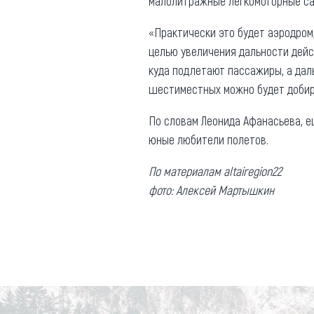
малолитражные легкомоторные са
«Практически это будет аэродром
целью увеличения дальности дейст
куда подлетают пассажиры, а даль
шестиместных можно будет добира
По словам Леонида Афанасьева, ещ
юные любители полетов.
По материалам altairegion22
фото: Алексей Мартышкин