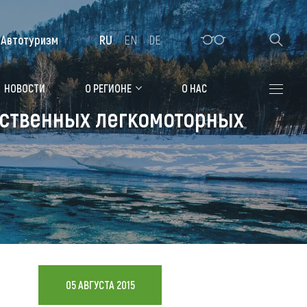
Автотуризм
RU
EN
DE
Алтайская зимовка
НОВОСТИ
О РЕГИОНЕ
О НАС
обственных легкомоторных
Где остановиться
Санатории
Гостиницы, отели
Коттеджи, базы
Сельские усадьбы
Мотели, придорожные отели
05 АВГУСТА 2015