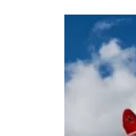
Где поесть
Кар
Нов
Рестораны
Кафе
Что 
Придорожные кафе
Другие рубрики
О нас
Реестр туроператоров
Алтайского края
Реестр туристических
агентств Алтайского края