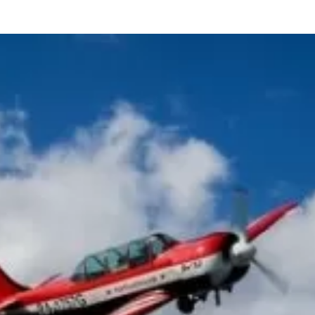
та
О регионе
ости
Общая информация
Как добраться
привезти (сувениры)
Люди, прославившие Ал
Карты и буклеты