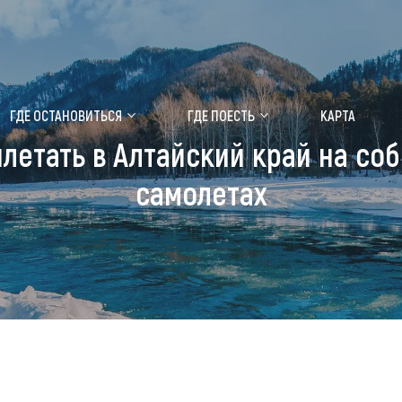
ение маральника
Медицинский форум
ГДЕ ОСТАНОВИТЬСЯ
ГДЕ ПОЕСТЬ
КАРТА
илетать в Алтайский край на с
 побывать
Чем заняться
самолетах
ты природы
Календарь событий
ты истории и культуры
Аудиогид
ты развлечений
Мой маршрут
уристических мест
аломобильных граждан