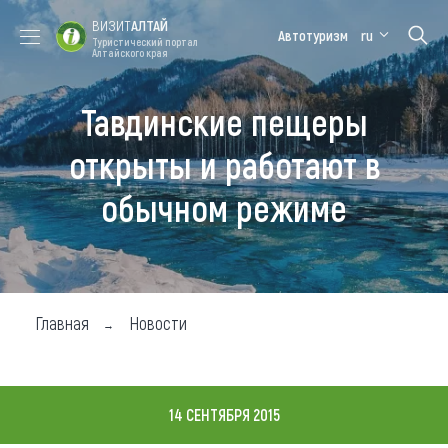
ВИЗИТ
АЛТАЙ
Автотуризм
ru
Туристический портал
Алтайского края
Тавдинские пещеры
Форум VISIT
Цветение
Медицинский
Алтайская
ALTAI
маральника
форум
зимовка
открыты и работают в
Туры
обычном режиме
Где побывать
Чем заняться
Где остановиться
Главная
Новости
Где поесть
Карта
14 СЕНТЯБРЯ 2015
Новости