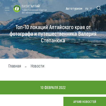
ВИЗИТ
АЛТАЙ
Автотуризм
ru
Туристический портал
Алтайского края
Топ-10 локаций Алтайского края от
Форум VISIT
Цветение
Медицинский
Алтайская
ALTAI
маральника
форум
зимовка
фотографа и путешественника Валерия
Степанюка
Туры
Где побывать
Чем заняться
Главная
Новости
Где остановиться
Где поесть
10 ФЕВРАЛЯ 2022
Карта
АРХИВ НОВОСТЕЙ
Новости