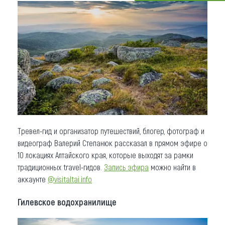
Что привезти (сувениры)
О регионе
Коллекция впечатлений
Другие рубрики
Тревел-гид и организатор путешествий, блогер, фотограф и
видеограф Валерий Степанюк рассказал в прямом эфире о
10 локациях Алтайского края, которые выходят за рамки
традиционных travel-гидов.
Запись эфира
можно найти в
аккаунте
@visitaltai.info
Гилевское водохранилище