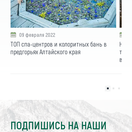
09 февраля 2022
1
ТОП спа-центров и колоритных бань в
На в
предгорьях Алтайского края
тури
вечер
ПОДПИШИСЬ НА НАШИ