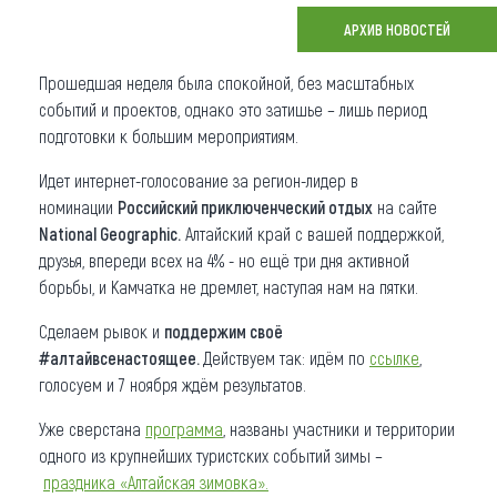
АРХИВ НОВОСТЕЙ
Что привезти (сувениры)
Прошедшая неделя была спокойной, без масштабных
О регионе
событий и проектов, однако это затишье – лишь период
Коллекция впечатлений
подготовки к большим мероприятиям.
Идет интернет-голосование за регион-лидер в
Другие рубрики
номинации
Российский приключенческий отдых
на сайте
National Geographic.
Алтайский край с вашей поддержкой,
друзья, впереди всех на 4% - но ещё три дня активной
борьбы, и Камчатка не дремлет, наступая нам на пятки.
Сделаем рывок и
поддержим своё
#алтайвсенастоящее.
Действуем так: идём по
ссылке
,
голосуем и 7 ноября ждём результатов.
Уже сверстана
программа
, названы участники и территории
одного из крупнейших туристских событий зимы –
праздника «Алтайская зимовка».