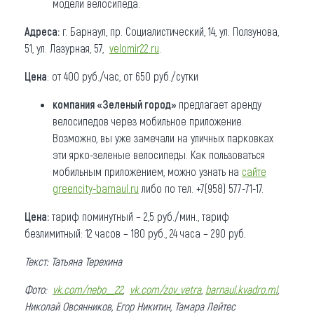
модели велосипеда.
Адреса:
г. Барнаул, пр. Социалистический, 14, ул. Ползунова,
51, ул. Лазурная, 57,
velomir22.ru
.
Цена
: от 400 руб./час, от 650 руб./сутки
компания «Зеленый город»
предлагает аренду
велосипедов через мобильное приложение.
Возможно, вы уже замечали на уличных парковках
эти ярко-зеленые велосипеды. Как пользоваться
мобильным приложением, можно узнать на
сайте
greencity-barnaul.ru
либо по тел. +7(958) 577-71-17.
Цена:
тариф поминутный – 2,5 руб./мин., тариф
безлимитный: 12 часов – 180 руб., 24 часа – 290 руб.
Текст: Татьяна Терехина
Фото:
vk.com/nebo__22
,
vk.com/zov_vetra
,
barnaul.kvadro.ml
,
Николай Овсянников, Егор Никитин, Т
амара Лейтес