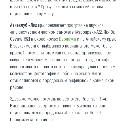
птичьего полета? Сразу несколько компаний готовы
осуществить вашу мечту.
Авиаклуб «Лидер»
предлагает прогулки на двух или
четырехместном частном самолете (Аэропракт-А22, Як-18т,
Cessna 182) в окрестностях
Барнаула
и по Алтайскому краю.
В зависимости от выбранного варианта, это может быть
простой полет с пилотом или полностью организованное
свидание с участием опытного фотографа-видеографа,
видеороликом о вашем полете по возвращению, большим
количеством фотографий в небе и на земле. Взлет
осуществляется с аэродрома «Панфилово» в Калманском
районе.
Здесь же можно полетать на вертолете Robinson R-44.
Вместительность вертолета – пилот + 3 человека, взлет
осуществляется с аэродрома «Гелион», пос. Новый
Первомайского района.