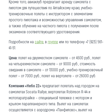
Кроме того, авиаклуб предлагает аренду самолета с
пилотом для путешествия по Алтайскому краю, учебно-
тренировочные полеты с инструктором с элементами
простого пилотажа и возможностью управления самолетом,
а также обучение на частного пилота с получением после
экзаменов соответствующего удостоверения.
Подробности на
сайте
, в
группе
или по телефону +7 (923) 561-
41-51.
Цена:
полет на двухместном самолете – от 4500 руб., полет
на четырехместном самолете – от 9000 руб., стоимость
свидания в самолете – от 13000 руб., учебно-тренировочный
полет – от 7000 руб., полет на вертолете – от 26000 руб.
Компания «Небо 22»
предлагает полетать над городом на
самолетах Socata Rallye, вертолетах Robinson R-44 и
мотопаратрайке – специальной тележке с мотором и
крылом парапланерного типа. Вылет на самолетах
осуществляется с аэродрома «Панфилово», вылет на