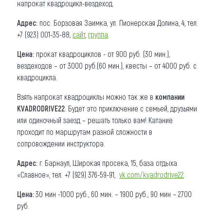
напрокат квадроцикл-вездеход.
Адрес:
пос. Борзовая Заимка, ул. Пионерская Долина, 4, тел.
+7 (923) 001-35-88,
сайт
,
группа
.
Цена:
прокат квадроциклов - от 900 руб. (30 мин.),
вездеходов – от 3000 руб.(60 мин.), квесты – от 4000 руб. с
квадроцикла.
Взять напрокат квадроциклы можно так же в
компании
KVADRODRIVE22
. Будет это приключение с семьей, друзьями
или одиночный заезд – решать только вам! Катание
проходит по маршрутам разной сложности в
сопровождении инструктора.
Адрес:
г. Барнаул, Широкая просека, 15, база отдыха
«Славное», тел. +7 (929) 376-59-91,
vk.com/kvadrodrive22
Цена:
30 мин -1000 руб., 60 мин. – 1900 руб., 90 мин – 2700
руб.