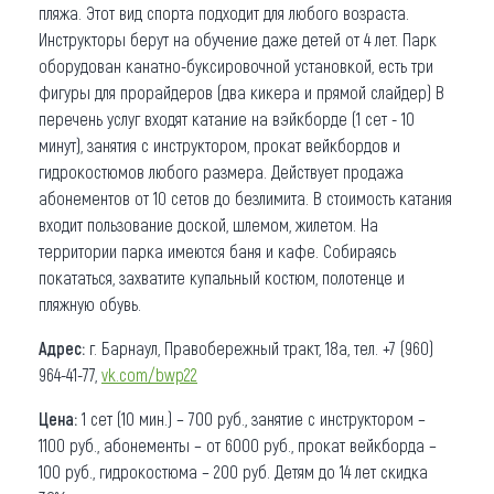
пляжа. Этот вид спорта подходит для любого возраста.
Инструкторы берут на обучение даже детей от 4 лет. Парк
оборудован канатно-буксировочной установкой, есть три
фигуры для прорайдеров (два кикера и прямой слайдер) В
перечень услуг входят катание на вэйкборде (1 сет - 10
минут), занятия с инструктором, прокат вейкбордов и
гидрокостюмов любого размера. Действует продажа
абонементов от 10 сетов до безлимита. В стоимость катания
входит пользование доской, шлемом, жилетом. На
территории парка имеются баня и кафе. Собираясь
покататься, захватите купальный костюм, полотенце и
пляжную обувь.
Адрес:
г. Барнаул, Правобережный тракт, 18а, тел. +7 (960)
964-41-77,
vk.com/bwp22
Цена:
1 сет (10 мин.) – 700 руб., занятие с инструктором –
1100 руб., абонементы – от 6000 руб., прокат вейкборда –
100 руб., гидрокостюма – 200 руб. Детям до 14 лет скидка