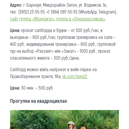
Адрес:
г. Барнаул, Микрорайон Затон, ул. Водников, 1е,
тел.: (3852) 23-55-55, +7 (964) 087-55-55 (WhatsApp, Telegram),
сайт
,
группа «ВКонтакте»
,
группа в «Одноклассниках»
.
Цена:
прокат сапборда в будни – от 500 руб./час, в
выходные – 600 руб./час, групповая тренировка на сапе –
400 руб., индивидуальная тренировка – 600 руб., групповой
тур на выбор «Рассвет» или «Закат» - 1000 руб., прокат
спасательного жилета – 300 руб./день.
Сапборд можно взять напрокат в вейк-парке на
Правобережном тракте, 18а,
vk.com/bwp22
.
Цена:
30 мин. – 500 руб.
Прогулки на квадроциклах