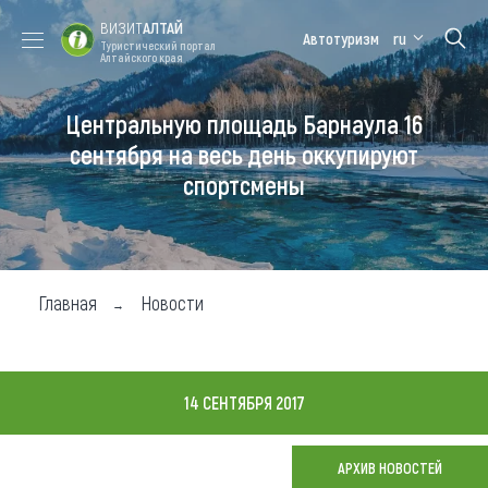
ВИЗИТ
АЛТАЙ
Автотуризм
ru
Туристический портал
Алтайского края
Центральную площадь Барнаула 16
Форум VISIT
Цветение
Медицинский
Алтайская
ALTAI
маральника
форум
зимовка
сентября на весь день оккупируют
спортсмены
Туры
Где побывать
Чем заняться
Главная
Новости
Где остановиться
Где поесть
14 СЕНТЯБРЯ 2017
Карта
АРХИВ НОВОСТЕЙ
Новости