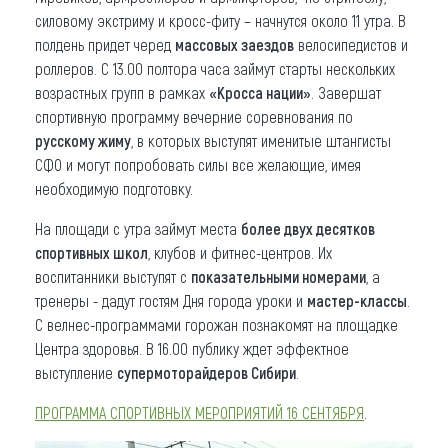
силовому экстриму и кросс-фиту – начнутся около 11 утра. В
полдень придет черед
массовых заездов
велосипедистов и
роллеров. С 13.00 полтора часа займут старты нескольких
возрастных групп в рамках
«Кросса нации»
. Завершат
спортивную программу вечерние соревнования по
русскому жиму
, в которых выступят именитые штангисты
СФО и могут попробовать силы все желающие, имея
необходимую подготовку.
На площади с утра займут места
более двух десятков
спортивных школ
, клубов и фитнес-центров. Их
воспитанники выступят с
показательными номерами
, а
тренеры - дадут гостям Дня города уроки и
мастер-классы
.
С велнес-программами горожан познакомят на площадке
Центра здоровья. В 16.00 публику ждет эффектное
выступление
супермоторайдеров Сибири
.
ПРОГРАММА СПОРТИВНЫХ МЕРОПРИЯТИЙ 16 СЕНТЯБРЯ
.