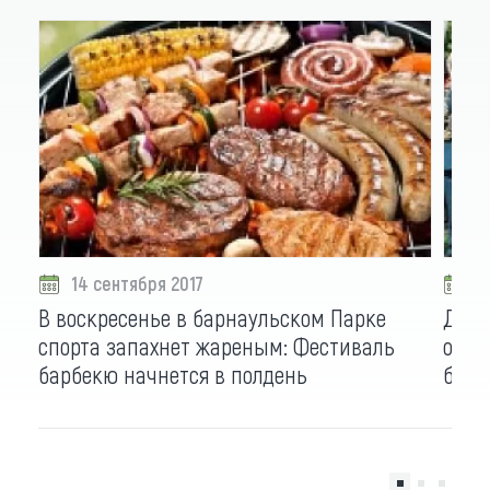
14 сентября 2017
1
В воскресенье в барнаульском Парке
Два 
спорта запахнет жареным: Фестиваль
орке
барбекю начнется в полдень
барн