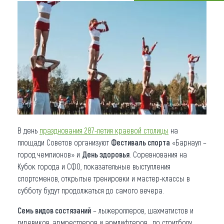
Что привезти (сувениры)
О регионе
Коллекция впечатлений
Другие рубрики
В день
празднования 287-летия краевой столицы
на
площади Советов организуют
Фестиваль спорта
«Барнаул –
город чемпионов» и
День здоровья
. Соревнования на
Кубок города и СФО, показательные выступления
спортсменов, открытые тренировки и мастер-классы в
субботу будут продолжаться до самого вечера.
Семь видов состязаний
– лыжероллеров, шахматистов и
гиревиков, армрестлеров и армлифтеров, по стритболу,