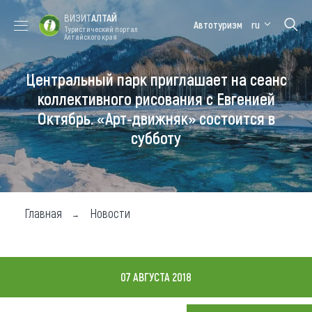
ВИЗИТ
АЛТАЙ
Автотуризм
ru
Туристический портал
Алтайского края
Центральный парк приглашает на сеанс
Форум VISIT
Цветение
Медицинский
Алтайская
ALTAI
маральника
форум
зимовка
коллективного рисования с Евгенией
Октябрь. «Арт-движняк» состоится в
Туры
субботу
Где побывать
Чем заняться
Где остановиться
Главная
Новости
Где поесть
Карта
07 АВГУСТА 2018
Новости