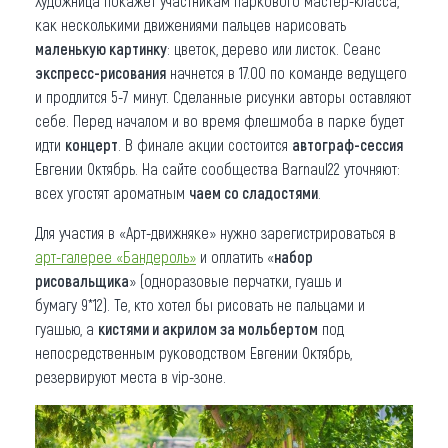
Художница покажет участникам паркового мастер-класса,
как несколькими движениями пальцев нарисовать
маленькую картинку
: цветок, дерево или листок. Сеанс
экспресс-рисования
начнется в 17.00 по команде ведущего
и продлится 5-7 минут. Сделанные рисунки авторы оставляют
себе. Перед началом и во время флешмоба в парке будет
идти
концерт
. В финале акции состоится
автограф-сессия
Евгении Октябрь. На сайте сообщества Barnaul22 уточняют:
всех угостят ароматным
чаем со сладостями
.
Для участия в «Арт-движняке» нужно зарегистрироваться в
арт-галерее «Бандероль»
и оплатить «
набор
рисовальщика
» (одноразовые перчатки, гуашь и
бумагу 9*12). Те, кто хотел бы рисовать не пальцами и
гуашью, а
кистями и акрилом за мольбертом
под
непосредственным руководством Евгении Октябрь,
резервируют места в vip-зоне.