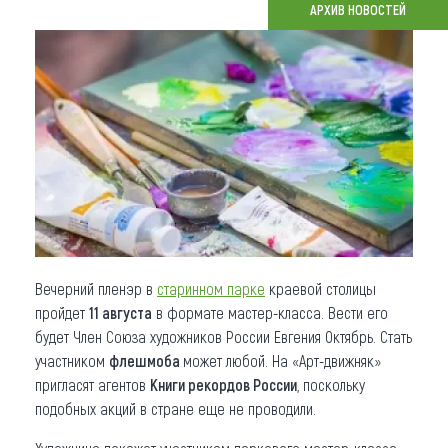
АРХИВ НОВОСТЕЙ
Что привезти (сувениры)
О регионе
Коллекция впечатлений
Другие рубрики
Вечерний пленэр в
старинном парке
краевой столицы
пройдет
11 августа
в формате мастер-класса. Вести его
будет Член Союза художников России Евгения Октябрь. Стать
участником
флешмоба
может любой. На «Арт-движняк»
пригласят агентов
Книги рекордов России
, поскольку
подобных акций в стране еще не проводили.