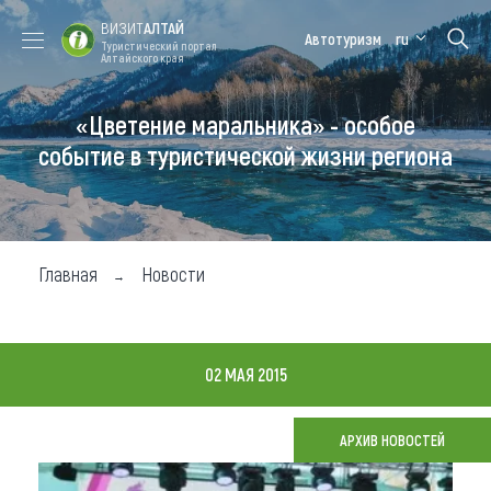
ВИЗИТ
АЛТАЙ
Автотуризм
ru
Туристический портал
Алтайского края
«Цветение маральника» - особое
Форум VISIT
Цветение
Медицинский
Алтайская
ALTAI
маральника
форум
зимовка
событие в туристической жизни региона
Туры
Где побывать
Главная
Новости
Чем заняться
Где остановиться
02 МАЯ 2015
Где поесть
Карта
АРХИВ НОВОСТЕЙ
Новости