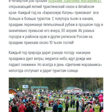
В четвертый раз прошел
праздник «Цветение маральника»
,
открывающий летний туристический сезон в Алтайском
Что привезти (сувениры)
крае. Каждый год на «Бирюзовую Катунь» приезжает все
больше и больше туристов. С полутора тысяч в начале,
О регионе
праздник перемахнул пятитысячный рубеж в прошлом году и
Коллекция впечатлений
значительно превысил его вчера, 30 апреля. Из разных
городов и районов края и других регионов России на
Другие рубрики
праздник приехали около 10 тысяч гостей!
Каждый год природа дарит разную погоду: накануне
праздника дуют ветры, хмурится небо, идут дожди или
падают снежинки. Но всегда в день «Цветения маральника»
непогода отступает и дарит туристам солнце.