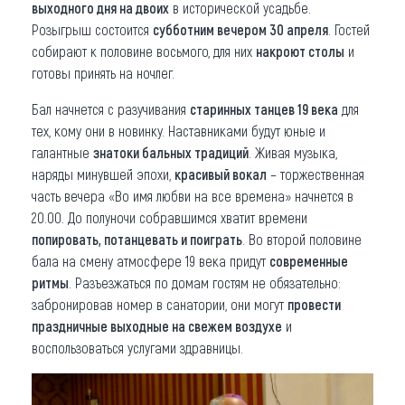
выходного дня на двоих
в исторической усадьбе.
Розыгрыш состоится
субботним вечером 30 апреля
. Гостей
собирают к половине восьмого, для них
накроют столы
и
готовы принять на ночлег.
Бал начнется с разучивания
старинных танцев 19 века
для
тех, кому они в новинку. Наставниками будут юные и
галантные
знатоки бальных традиций
. Живая музыка,
наряды минувшей эпохи,
красивый вокал
– торжественная
часть вечера «Во имя любви на все времена» начнется в
20.00. До полуночи собравшимся хватит времени
попировать, потанцевать и поиграть
. Во второй половине
бала на смену атмосфере 19 века придут
современные
ритмы
. Разъезжаться по домам гостям не обязательно:
забронировав номер в санатории, они могут
провести
праздничные выходные на свежем воздухе
и
воспользоваться услугами здравницы.