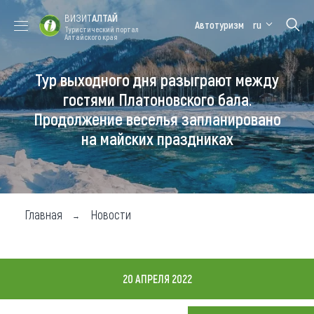
ВИЗИТ
АЛТАЙ
Автотуризм
ru
Туристический портал
Алтайского края
Тур выходного дня разыграют между
Форум VISIT
Цветение
Медицинский
Алтайская
ALTAI
маральника
форум
зимовка
гостями Платоновского бала.
Продолжение веселья запланировано
Туры
на майских праздниках
Где побывать
Чем заняться
Где остановиться
Главная
Новости
Где поесть
Карта
20 АПРЕЛЯ 2022
Новости