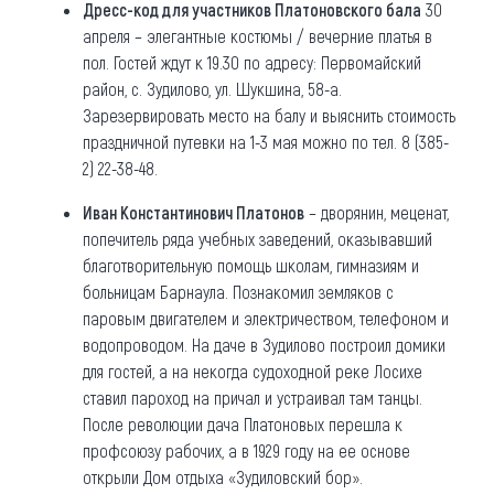
Дресс-код для участников Платоновского бала
30
апреля – элегантные костюмы / вечерние платья в
пол. Гостей ждут к 19.30 по адресу: Первомайский
район, с. Зудилово, ул. Шукшина, 58-а.
Зарезервировать место на балу и выяснить стоимость
праздничной путевки на 1-3 мая можно по тел. 8 (385-
2) 22-38-48.
Иван Константинович Платонов
– дворянин, меценат,
попечитель ряда учебных заведений, оказывавший
благотворительную помощь школам, гимназиям и
больницам Барнаула. Познакомил земляков с
паровым двигателем и электричеством, телефоном и
водопроводом. На даче в Зудилово построил домики
для гостей, а на некогда судоходной реке Лосихе
ставил пароход на причал и устраивал там танцы.
После революции дача Платоновых перешла к
профсоюзу рабочих, а в 1929 году на ее основе
открыли Дом отдыха «Зудиловский бор».