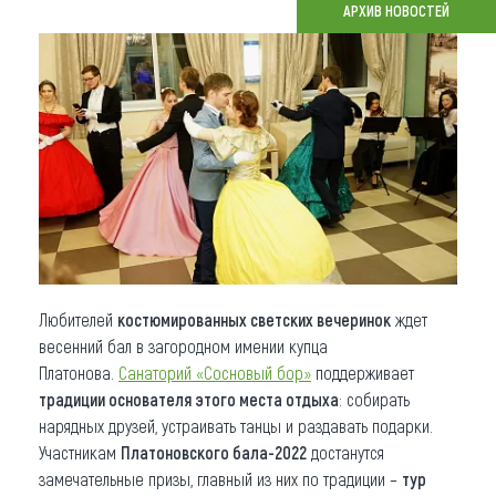
АРХИВ НОВОСТЕЙ
Что привезти (сувениры)
О регионе
Коллекция впечатлений
Другие рубрики
Любителей
костюмированных светских вечеринок
ждет
весенний бал в загородном имении купца
Платонова.
Санаторий «Сосновый бор»
поддерживает
традиции основателя этого места отдыха
: собирать
нарядных друзей, устраивать танцы и раздавать подарки.
Участникам
Платоновского бала-2022
достанутся
замечательные призы, главный из них по традиции –
тур