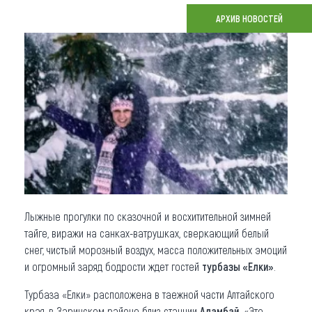
АРХИВ НОВОСТЕЙ
Что привезти (сувениры)
О регионе
Коллекция впечатлений
Другие рубрики
Лыжные прогулки по сказочной и восхитительной зимней
тайге, виражи на санках-ватрушках, сверкающий белый
снег, чистый морозный воздух, масса положительных эмоций
и огромный заряд бодрости ждет гостей
турбазы «Елки»
.
Турбаза «Елки» расположена в таежной части Алтайского
края, в Заринском районе близ станции
Аламбай
. «Это