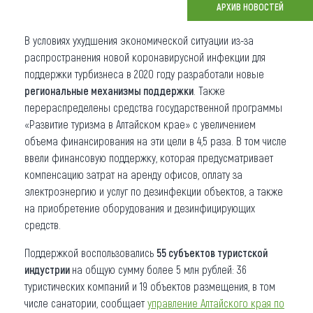
АРХИВ НОВОСТЕЙ
Что привезти (сувениры)
В условиях ухудшения экономической ситуации из-за
О регионе
распространения новой коронавирусной инфекции для
поддержки турбизнеса в 2020 году разработали новые
Коллекция впечатлений
региональные механизмы поддержки
. Также
перераспределены средства государственной программы
Другие рубрики
«Развитие туризма в Алтайском крае» с увеличением
объема финансирования на эти цели в 4,5 раза. В том числе
ввели финансовую поддержку, которая предусматривает
компенсацию затрат на аренду офисов, оплату за
электроэнергию и услуг по дезинфекции объектов, а также
на приобретение оборудования и дезинфицирующих
средств.
Поддержкой воспользовались
55 субъектов туристской
индустрии
на общую сумму более 5 млн рублей: 36
туристических компаний и 19 объектов размещения, в том
числе санатории, сообщает
управление Алтайского края по