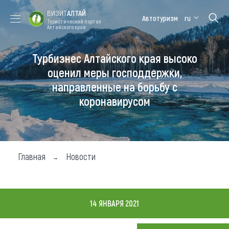
ВИЗИТ
АЛТАЙ
Автотуризм
ru
Туристический портал
Алтайского края
Турбизнес Алтайского края высоко
Форум VISIT
Цветение
Медицинский
Алтайская
ALTAI
маральника
форум
зимовка
оценил меры господдержки,
направленные на борьбу с
Туры
коронавирусом
Где побывать
Чем заняться
Где остановиться
Главная
Новости
Где поесть
Карта
14 ЯНВАРЯ 2021
Новости