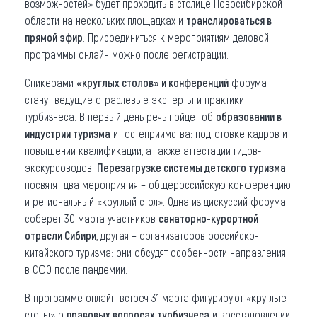
возможностей» будет проходить в столице Новосибирской
области на нескольких площадках и
транслироваться в
прямой эфир
. Присоединиться к мероприятиям деловой
программы онлайн можно после регистрации.
Спикерами
«круглых столов» и конференций
форума
станут ведущие отраслевые эксперты и практики
турбизнеса. В первый день речь пойдет об
образовании в
индустрии туризма
и гостеприимства: подготовке кадров и
повышении квалификации, а также аттестации гидов-
экскурсоводов.
Перезагрузке системы детского туризма
посвятят два мероприятия – общероссийскую конференцию
и региональный «круглый стол». Одна из дискуссий форума
соберет 30 марта участников
санаторно-курортной
отрасли Сибири
, другая – организаторов российско-
китайского туризма: они обсудят особенности направления
в СФО после пандемии.
В программе онлайн-встреч 31 марта фигурируют «круглые
столы» о
правовых вопросах турбизнеса
и восстановлении