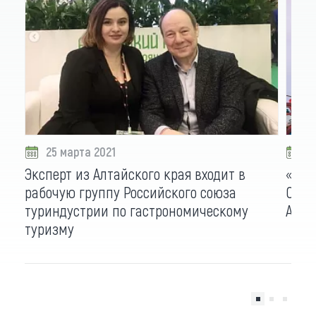
25 марта 2021
2
Эксперт из Алтайского края входит в
«Инт
рабочую группу Российского союза
Сиби
туриндустрии по гастрономическому
Алта
туризму