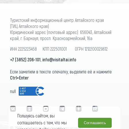
Туристский информационный центр Алтайского края
(ТИЦ Алтайского края)
Юридический адрес (почтовый адрес): 656043, Алтайский
край, г. Барнаул, просп. Красноармейский, 16а
ИНН 2225223458 КПП 222501001 ОГРН 1212200029612
+7 (3852) 206-101
,
info@visitaltai.info
Если заметили в тексте опечатку, выделите её и нажмите
Ctrl+Enter
null
Пользуясь сайтом, вы
соглашаетесь с тем, что мы
Соглашаюсь
© 2026 «visitaltai» Все права защищены.