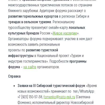
межгосударственных туристических потоков со странами
ближнего зарубежья. Аудитории форума расскажут о
развитии горнолыжных курортов
в регионах Сибири и
трендах в сельском туризме
. Региональному
турсообществу презентуют онлайн-карту
локальных
культурных брендов
России «
Живое наследие
».
Организаторы форума подчеркивают: участие в нем даст
возможность заявить региональные
проекты по
развитию
туристской
инфраструктуры
в Национальный проект «Туризм и
индустрия гостеприимства». Подробности
программы
форума
–
на сайте
организаторов.
Справка
Заявки на III Сибирский туристический ф
орум
«Время
новых возможностей» принимают по тел./WhatsApp:
+7 [923] 130-57-38,
fomenko@nato-nsk.ru
(Светлана
Фоменко, исполнительный директор Новосибирской