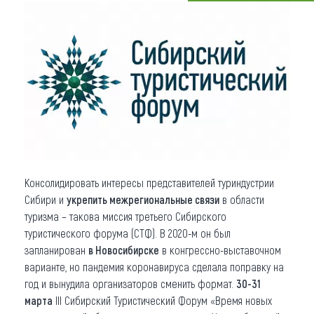
Что привезти (сувениры)
О регионе
Коллекция впечатлений
Другие рубрики
Консолидировать интересы представителей туриндустрии
Сибири и
укрепить межрегиональные связи
в области
туризма – такова миссия третьего Сибирского
туристического форума (СТФ). В 2020-м он был
запланирован
в Новосибирске
в конгрессно-выставочном
варианте, но пандемия коронавируса сделала поправку на
год и вынудила организаторов сменить формат.
30-31
марта
III Сибирский Туристический Форум «Время новых