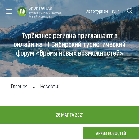
ВИЗИТ
АЛТАЙ
Автотуризм
ru
Туристический портал
Алтайского края
Турбизнес региона приглашают в
Форум VISIT
Цветение
Медицинский
Алтайская
ALTAI
маральника
форум
зимовка
онлайн на III Сибирский туристический
форум «Время новых возможностей»
Туры
Где побывать
Чем заняться
Главная
Новости
Где остановиться
Где поесть
26 МАРТА 2021
Карта
АРХИВ НОВОСТЕЙ
Новости