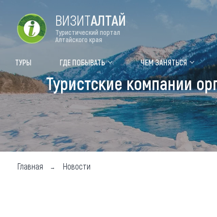
ВИЗИТ
АЛТАЙ
Туристический портал
Алтайского края
Форум VISIT ALTAI
Цвет
ТУРЫ
ГДЕ ПОБЫВАТЬ
ЧЕМ ЗАНЯТЬСЯ
Туристские компании ор
Туры
Где
Объек
Объек
Объек
Главная
Новости
Топ т
Для м