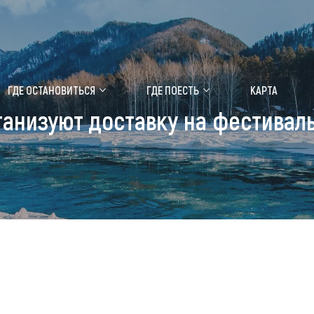
ение маральника
Медицинский форум
ГДЕ ОСТАНОВИТЬСЯ
ГДЕ ПОЕСТЬ
КАРТА
ганизуют доставку на фестивал
 побывать
Чем заняться
ты природы
Календарь событий
ты истории и культуры
Аудиогид
ты развлечений
Мой маршрут
уристических мест
аломобильных граждан