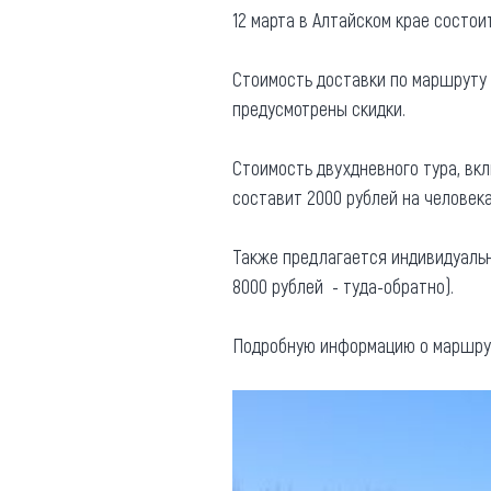
12 марта в Алтайском крае состо
Где поесть
Кар
Нов
Стоимость доставки по маршруту 
Рестораны
предусмотрены скидки.
Кафе
Что 
Придорожные кафе
Стоимость двухдневного тура, вк
составит 2000 рублей на человек
Также предлагается индивидуальн
8000 рублей - туда-обратно).
Другие рубрики
О нас
Подробную информацию о маршруте
Реестр туроператоров
Алтайского края
Реестр туристических
агентств Алтайского края