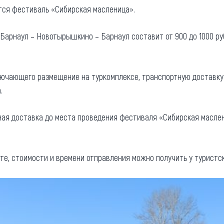
ится фестиваль «Сибирская масленица».
та
О регионе
ости
Барнаул – Новотырышкино – Барнаул составит от 900 до 1000 руб
Общая информация
Как добраться
привезти (сувениры)
Люди, прославившие Ал
лючающего размещение на туркомплексе, транспортную доставку
Карты и буклеты
а.
ая доставка до места проведения фестиваля «Сибирская маслени
, стоимости и времени отправления можно получить у туристск