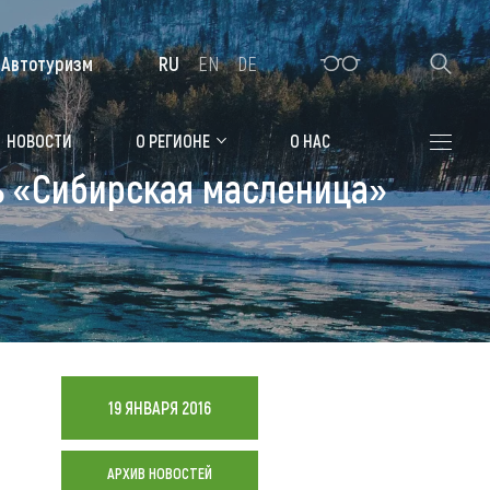
Автотуризм
RU
EN
DE
Алтайская зимовка
НОВОСТИ
О РЕГИОНЕ
О НАС
ь «Сибирская масленица»
Где остановиться
Санатории
Гостиницы, отели
Коттеджи, базы
Сельские усадьбы
19 ЯНВАРЯ 2016
Мотели, придорожные отели
АРХИВ НОВОСТЕЙ