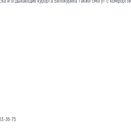
ска и отдыхающие курорта Белокуриха также смогут с комфорто
03-36-75