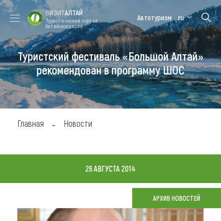
ВИЗИТ
АЛТАЙ
Автотуризм
ru
Туристический портал
Алтайского края
Туристский фестиваль «Большой Алтай»
Форум VISIT
Цветение
Медицинский
Алтайская
ALTAI
маральника
форум
зимовка
рекомендован в программу ШОС
Туры
Где побывать
Главная
Новости
Чем заняться
Где остановиться
26 АВГУСТА 2014
Где поесть
Карта
АРХИВ НОВОСТЕЙ
Новости