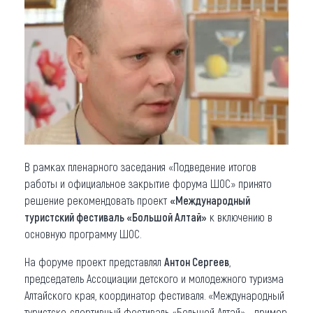
Что привезти (сувениры)
О регионе
Коллекция впечатлений
Другие рубрики
В рамках пленарного заседания «Подведение итогов
работы и официальное закрытие форума ШОС» принято
решение рекомендовать проект
«Международный
туристский фестиваль «Большой Алтай»
к включению в
основную программу ШОС.
На форуме проект представлял
Антон Сергеев
,
председатель Ассоциации детского и молодежного туризма
Алтайского края, координатор фестиваля.
«Международный
туристско-спортивный фестиваль «Большой Алтай» - пример