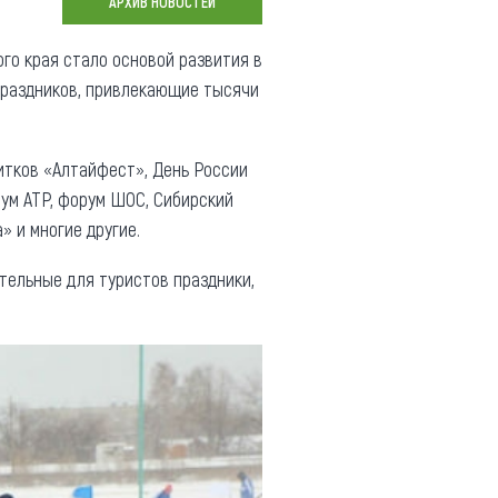
АРХИВ НОВОСТЕЙ
Коллекция впечатлений
ого края стало основой развития в
Блог путешественника
праздников, привлекающие тысячи
Видеогалерея
тай
Фотогалерея
итков «Алтайфест», День России
ум АТР, форум ШОС, Сибирский
 и многие другие.
ательные для туристов праздники,