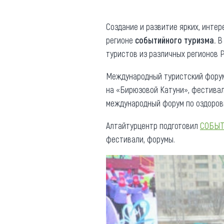
Где поесть
Кар
Создание и развитие ярких, интер
Нов
Рестораны
регионе
событийного туризма.
В
туристов из различных регионов Р
Кафе
Что 
Придорожные кафе
Международный туристский форум 
на «Бирюзовой Катуни», фестива
международный форум по оздорови
Алтайтурцентр подготовил
СОБЫТ
Другие рубрики
фестивали, форумы.
О нас
Реестр туроператоров
Алтайского края
Реестр туристических
агентств Алтайского края