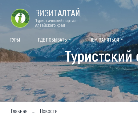
ВИЗИТ
АЛТАЙ
Туристический портал
Алтайского края
Форум VISIT ALTAI
Цвет
ТУРЫ
ГДЕ ПОБЫВАТЬ
ЧЕМ ЗАНЯТЬСЯ
Туристский 
Туры
Где
Объек
Объек
Объек
Топ т
Главная
Новости
Для м