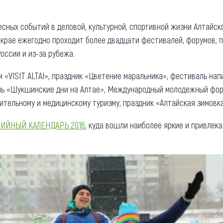
та
О регионе
есных событий в деловой, культурной, спортивной жизни Алтайск
ости
Общая информация
 крае ежегодно проходит более двадцати фестивалей, форумов, 
оссии и из-за рубежа.
Как добраться
привезти (сувениры)
Люди, прославившие Ал
«VISIT ALTAI», праздник «Цветение маральника», фестиваль нап
Карты и буклеты
ль «Шукшинские дни на Алтае», Международный молодежный фор
тельному и медицинскому туризму, праздник «Алтайская зимовка»
ИЙНЫЙ КАЛЕНДАРЬ 2016
, куда вошли наиболее яркие и привлек