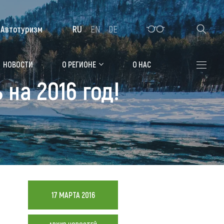
Автотуризм
RU
EN
DE
Алтайская зимовка
НОВОСТИ
О РЕГИОНЕ
О НАС
на 2016 год!
Где остановиться
Санатории
Гостиницы, отели
Коттеджи, базы
Сельские усадьбы
Мотели, придорожные отели
17 МАРТА 2016