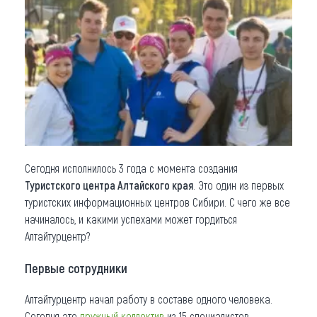
Что привезти (сувениры)
О регионе
Коллекция впечатлений
Другие рубрики
Сегодня исполнилось 3 года с момента создания
Туристского центра Алтайского края
. Это один из первых
туристских информационных центров Сибири. С чего же все
начиналось, и какими успехами может гордиться
Алтайтурцентр?
Первые сотрудники
Алтайтурцентр начал работу в составе одного человека.
Сегодня это
дружный коллектив
из 15 специалистов