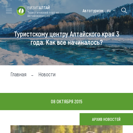
ВИЗИТ
АЛТАЙ
Автотуризм
ru
Туристический портал
Алтайского края
Туристскому центру Алтайского края 3
Форум VISIT
Цветение
Медицинский
Алтайская
ALTAI
маральника
форум
зимовка
года. Как все начиналось?
Туры
Где побывать
Главная
Новости
Чем заняться
Где остановиться
08 ОКТЯБРЯ 2015
Где поесть
Карта
АРХИВ НОВОСТЕЙ
Новости