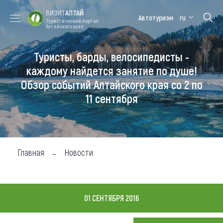
ВИЗИТ
АЛТАЙ
Автотуризм
ru
Туристический портал
Алтайского края
Туристы, барды, велосипедисты -
Форум VISIT
Цветение
Медицинский
Алтайская
ALTAI
маральника
форум
зимовка
каждому найдется занятие по душе!
Обзор событий Алтайского края со 2 по
Туры
11 сентября
Где побывать
Чем заняться
Где остановиться
Главная
Новости
Где поесть
Карта
01 СЕНТЯБРЯ 2016
Новости