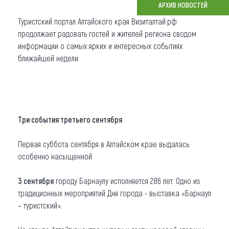
АРХИВ НОВОСТЕЙ
Что привезти (сувениры)
Туристский портал Алтайского края Визиталтай.рф
продолжает радовать гостей и жителей региона сводом
О регионе
информации о самых ярких и интересных событиях
ближайшей недели.
Коллекция впечатлений
Другие рубрики
Три события третьего сентября
Первая суббота сентября в Алтайском крае выдалась
особенно насыщенной.
3 сентября
городу Барнаулу исполняется 286 лет. Одно из
традиционных мероприятий Дня города - выставка «Барнаул
– туристский».