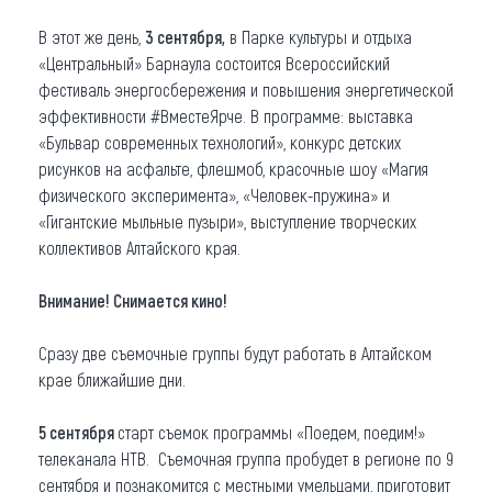
В этот же день,
3 сентября,
в Парке культуры и отдыха
«Центральный» Барнаула состоится Всероссийский
фестиваль энергосбережения и повышения энергетической
эффективности #ВместеЯрче. В программе: выставка
«Бульвар современных технологий», конкурс детских
рисунков на асфальте, флешмоб, красочные шоу «Магия
физического эксперимента», «Человек-пружина» и
«Гигантские мыльные пузыри», выступление творческих
коллективов Алтайского края.
Внимание! Снимается кино!
Сразу две съемочные группы будут работать в Алтайском
крае ближайшие дни.
5 сентября
старт съемок программы «Поедем, поедим!»
телеканала НТВ. Съемочная группа пробудет в регионе по 9
сентября и познакомится с местными умельцами, приготовит