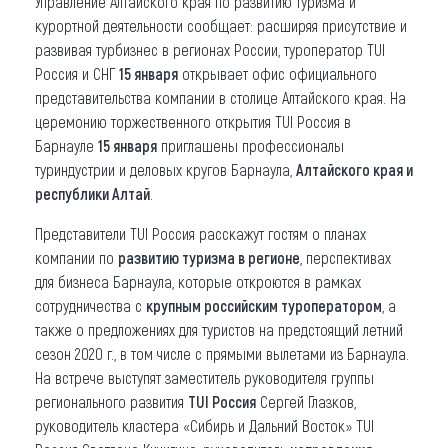
Управление Алтайского края по развитию туризма и
курортной деятельности сообщает: расширяя присутствие и
Что привезти (сувениры)
развивая турбизнес в регионах России, туроператор TUI
Россия и СНГ
15 января
открывает офис официального
О регионе
представительства компании в столице Алтайского края. На
Коллекция впечатлений
церемонию торжественного открытия TUI Россия в
Барнауле
15 января
приглашены профессионалы
Другие рубрики
туриндустрии и деловых кругов Барнаула,
Алтайского края и
республики Алтай
.
Представители TUI Россия расскажут гостям о планах
компании по
развитию туризма в регионе
, перспективах
для бизнеса Барнаула, которые откроются в рамках
сотрудничества с
крупным российским туроператором
, а
также о предложениях для туристов на предстоящий летний
сезон 2020 г., в том числе с прямыми вылетами из Барнаула.
На встрече выступят заместитель руководителя группы
регионального развития
TUI Россия
Сергей Глазков,
руководитель кластера «Сибирь и Дальний Восток» TUI