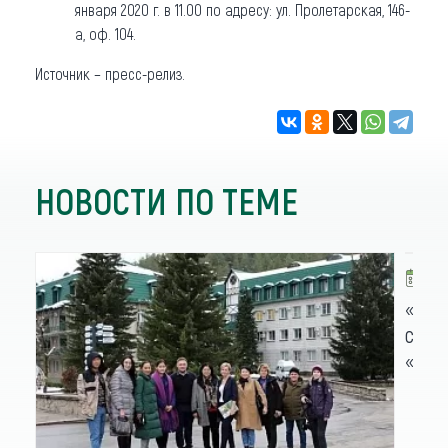
января 2020 г. в 11.00 по адресу: ул. Пролетарская, 146-
а, оф. 104.
Источник – пресс-релиз.
НОВОСТИ ПО ТЕМЕ
2
«Хот
сезо
«Доб