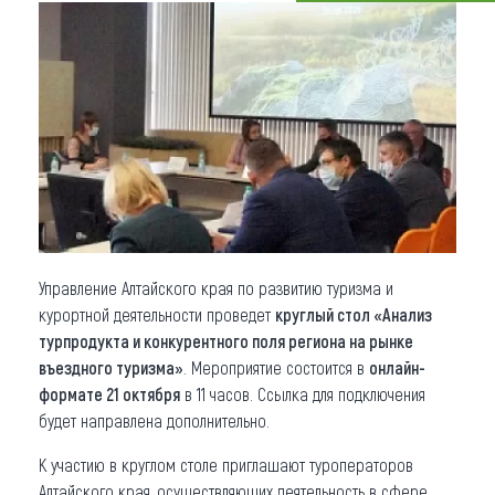
Что привезти (сувениры)
О регионе
Коллекция впечатлений
Другие рубрики
Управление Алтайского края по развитию туризма и
курортной деятельности проведет
круглый стол «Анализ
турпродукта и конкурентного поля региона на рынке
въездного туризма»
. Мероприятие состоится в
онлайн-
формате 21 октября
в 11 часов. Ссылка для подключения
будет направлена дополнительно.
К участию в круглом столе приглашают туроператоров
Алтайского края, осуществляющих деятельность в сфере