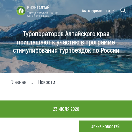
ВИЗИТ
АЛТАЙ
Автотуризм
ru
Туристический портал
Алтайского края
Туроператоров Алтайского края
Форум VISIT
Цветение
Медицинский
Алтайская
ALTAI
маральника
форум
зимовка
приглашают к участию в программе
стимулирования турпоездок по России
Туры
Где побывать
Чем заняться
Главная
Новости
Где остановиться
Где поесть
23 ИЮЛЯ 2020
Карта
АРХИВ НОВОСТЕЙ
Новости