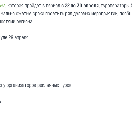
зма
, которая пройдет в период
с 22 по 30 апреля,
туроператоры А
та
О регионе
мально сжатые сроки посетить ряд деловых мероприятий, пообщ
ости
остями региона.
Общая информация
Как добраться
привезти (сувениры)
уле 28 апреля.
Люди, прославившие Ал
Карты и буклеты
о у организаторов рекламных туров.
н