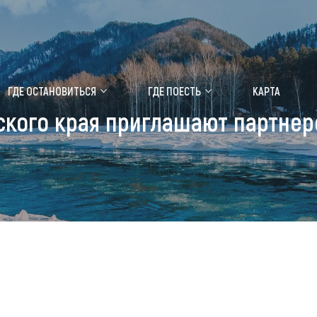
ение маральника
Медицинский форум
ГДЕ ОСТАНОВИТЬСЯ
ГДЕ ПОЕСТЬ
КАРТА
ского края приглашают партнер
 побывать
Чем заняться
ты природы
Календарь событий
ты истории и культуры
Аудиогид
ты развлечений
Мой маршрут
уристических мест
аломобильных граждан