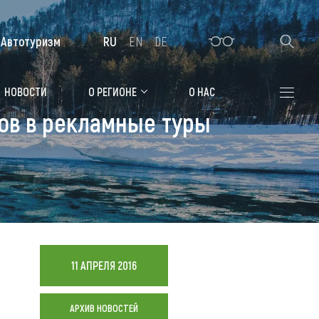
Автотуризм
RU
EN
DE
Алтайская зимовка
НОВОСТИ
О РЕГИОНЕ
О НАС
ов в рекламные туры
Где остановиться
Санатории
Гостиницы, отели
Коттеджи, базы
Сельские усадьбы
11 АПРЕЛЯ 2016
Мотели, придорожные отели
АРХИВ НОВОСТЕЙ