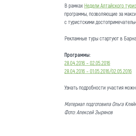
В рамках
Недели Алтайского тури
Где поесть
Кар
программы, позволяющие за макси
Нов
с туристскими достопримечательн
Рестораны
Кафе
Что 
Рекламные туры стартуют в Барна
Придорожные кафе
Программы:
28.04.2016 – 02.05.2016
28.04.2016 – 01.05.2016/02.05.2016
Другие рубрики
Узнать подробности участия можн
О нас
Материал подготовила Ольга Кляй
Реестр туроператоров
Алтайского края
Фото: Алексей Зырянов
Реестр туристических
агентств Алтайского края