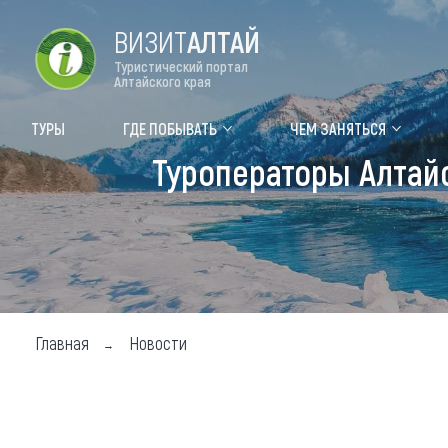
ВИЗИТ
АЛТАЙ
Туристический портал
Алтайского края
Форум VISIT ALTAI
Цвет
ТУРЫ
ГДЕ ПОБЫВАТЬ
ЧЕМ ЗАНЯТЬСЯ
Туроператоры Алтай
Туры
Где
Объек
Объек
Объек
Главная
Новости
Топ т
Для м