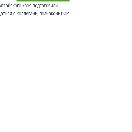
лтайского края подготовили
Коллекция впечатлений
аться с коллегами, познакомиться
Блог путешественника
Видеогалерея
тай
Фотогалерея