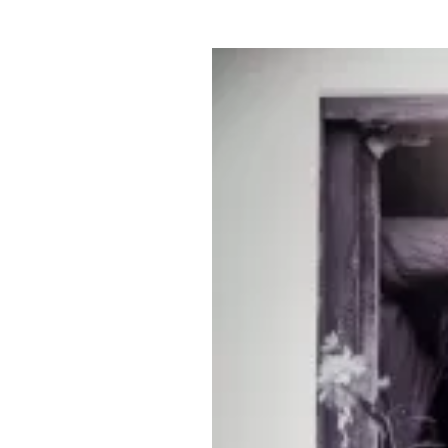
Где поесть
Кар
Нов
Рестораны
Кафе
Что 
Придорожные кафе
Другие рубрики
О нас
Реестр туроператоров
Алтайского края
Реестр туристических
агентств Алтайского края