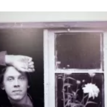
та
О регионе
ости
Общая информация
Как добраться
привезти (сувениры)
Люди, прославившие Ал
Карты и буклеты