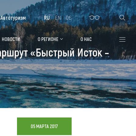
Автотуризм
RU
EN
DE
Алтайская зимовка
НОВОСТИ
О РЕГИОНЕ
О НАС
аршрут «Быстрый Исток –
Где остановиться
Санатории
Гостиницы, отели
Коттеджи, базы
Сельские усадьбы
Мотели, придорожные отели
05 МАРТА 2017