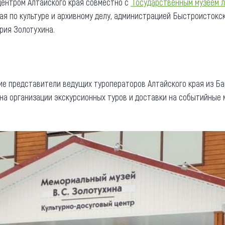
центром Алтайского края совместно с
Г
осударственным музеем л
рая по культуре и архивному делу, администрацией Быстроистокс
рия Золотухина.
ие представители ведущих туроператоров Алтайского края из Бар
а организации экскурсионных туров и доставки на событийные 