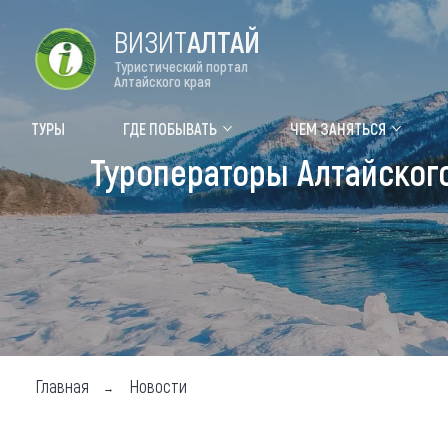
ВИЗИТ
АЛТАЙ
Туристический портал
Алтайского края
Форум VISIT ALTAI
Цвет
ТУРЫ
ГДЕ ПОБЫВАТЬ
ЧЕМ ЗАНЯТЬСЯ
Туроператоры Алтайског
Туры
Где
Объек
Объек
Объек
Топ т
Для м
Главная
Новости