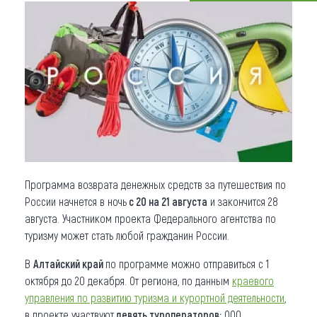
Что привезти (сувениры)
О регионе
Коллекция впечатлений
Другие рубрики
Программа возврата денежных средств за путешествия по
России начнется в ночь
с 20 на 21 августа
и закончится 28
августа. Участником проекта Федерального агентства по
туризму может стать любой гражданин России.
В
Алтайский край
по программе можно отправиться с 1
октября до 20 декабря. От региона, по данным
краевого
управления по развитию туризма и курортной деятельности
,
в проекте участвуют
девять туроператоров:
ООО