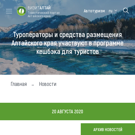
ВИЗИТ
АЛТАЙ
Автотуризм
ru
Туристический портал
Алтайского края
Туроператоры и средства размещения
Форум VISIT
Цветение
Медицинский
Алтайская
ALTAI
маральника
форум
зимовка
Алтайского края участвуют в программе
кешбэка для туристов
Туры
Где побывать
Чем заняться
Главная
Новости
Где остановиться
Где поесть
20 АВГУСТА 2020
Карта
АРХИВ НОВОСТЕЙ
Новости