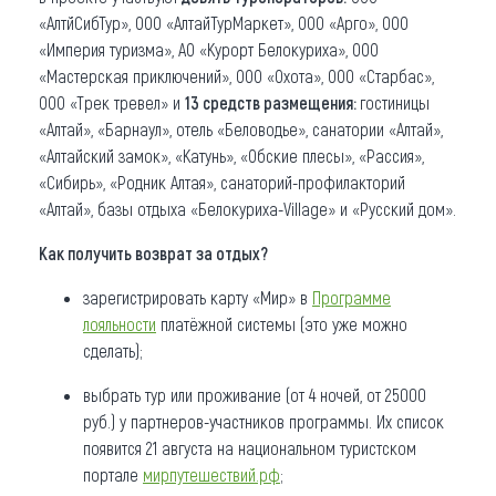
«АлтйСибТур», ООО «АлтайТурМаркет», ООО «Арго», ООО
«Империя туризма», АО «Курорт Белокуриха», ООО
«Мастерская приключений», ООО «Охота», ООО «Старбас»,
ООО «Трек тревел» и
13 средств размещения:
гостиницы
«Алтай», «Барнаул», отель «Беловодье», санатории «Алтай»,
«Алтайский замок», «Катунь», «Обские плесы», «Рассия»,
«Сибирь», «Родник Алтая», санаторий-профилакторий
«Алтай», базы отдыха «Белокуриха-Village» и «Русский дом».
Как получить возврат за отдых?
зарегистрировать карту «Мир» в
Программе
лояльности
платёжной системы (это уже можно
сделать);
выбрать тур или проживание (от 4 ночей, от 25000
руб.) у партнеров-участников программы. Их список
появится 21 августа на национальном туристском
портале
мирпутешествий.рф
;