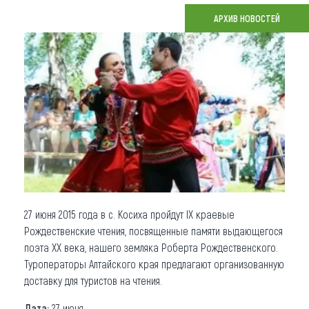
АРХИВ НОВОСТЕЙ
Что привезти (сувениры)
О регионе
Коллекция впечатлений
Другие рубрики
27 июня 2015 года в с. Косиха пройдут IX краевые
Рождественские чтения, посвященные памяти выдающегося
поэта XX века, нашего земляка Роберта Рождественского.
Туроператоры Алтайского края предлагают организованную
доставку для туристов на чтения.
Дата:
27 июня