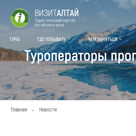
ВИЗИТ
АЛТАЙ
Туристический портал
Алтайского края
Форум VISIT ALTAI
Цвет
ТУРЫ
ГДЕ ПОБЫВАТЬ
ЧЕМ ЗАНЯТЬСЯ
Туроператоры прог
Туры
Где
Объек
Объек
Объек
Топ т
Главная
Новости
Для м