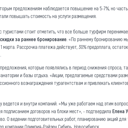
оторым предложениям наблюдается повышение на 5-7%, но часть 
стали повышать стоимость на услуги размещения.
 с туристами стоит отметить, что все больше турфирм перенимае
 скидки за раннее бронирование
. «По раннему бронированию м
1 марта. Рассрочка платежа действует, 30% предоплата, остаток 
.
 предложения, которые появлялись в период снижения спроса, та
санатории и базы отдыха. «Акции, предлагаемые средствами раз
сионного вознаграждения турагентствам и привлекать клиентов 
у ведется и внутри компаний. «Мы уже работаем над этим вопро
я подписанием договоров на блоки мест», - подтвердила
Елена 
во. О ведении подготовительных работ, планированию акций для 
ер компании Олимпия-Райзен Сибирь, Новосибирск.