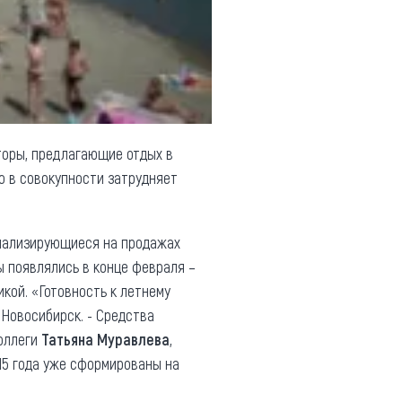
торы, предлагающие отдых в
то в совокупности затрудняет
циализирующиеся на продажах
ы появлялись в конце февраля –
кой. «Готовность к летнему
 Новосибирск. - Средства
коллеги
Татьяна Муравлева
,
15 года уже сформированы на