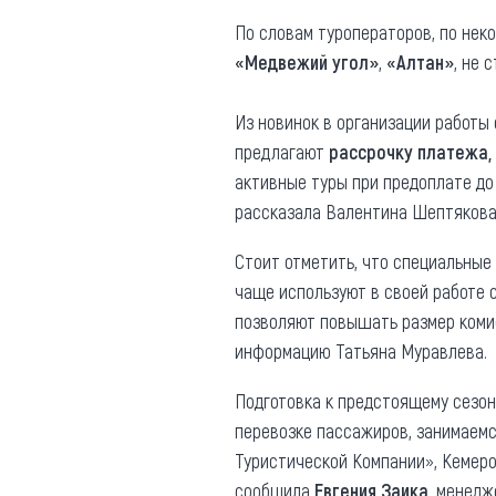
По словам туроператоров, по нек
«Медвежий угол»
,
«Алтан»
, не 
Из новинок в организации работы
предлагают
рассрочку платежа,
активные туры при предоплате до 
рассказала Валентина Шептякова
Стоит отметить, что специальные
чаще используют в своей работе 
позволяют повышать размер комис
информацию Татьяна Муравлева.
Подготовка к предстоящему сезон
перевозке пассажиров, занимаемс
Туристической Компании», Кемеро
сообщила
Евгения Заика
, менедж