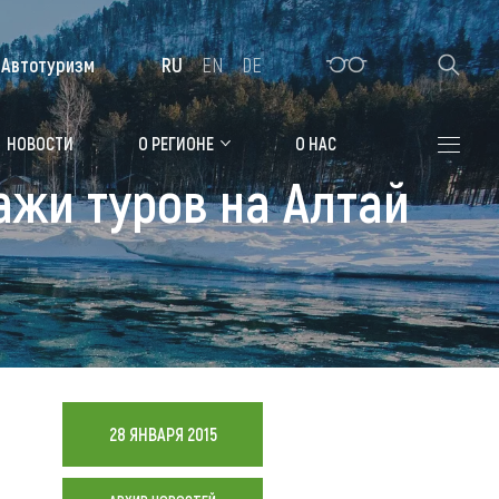
Автотуризм
RU
EN
DE
Алтайская зимовка
НОВОСТИ
О РЕГИОНЕ
О НАС
ажи туров на Алтай
Где остановиться
Санатории
Гостиницы, отели
Коттеджи, базы
Сельские усадьбы
Мотели, придорожные отели
28 ЯНВАРЯ 2015