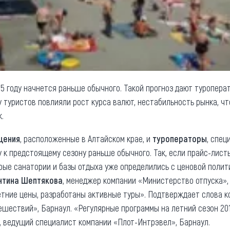
15 году начнется раньше обычного. Такой прогноз дают туропера
у туристов повлияли рост курса валют, нестабильность рынка, ч
.
щения
, расположенные в Алтайском крае, и
туроператоры
, спе
у к предстоящему сезону раньше обычного. Так, если прайс-лист
рые санатории и базы отдыха уже определились с ценовой полити
нтина Шептякова
, менеджер компании «Министерство отпуска»,
тние цены, разработаны активные туры». Подтверждает слова 
шествий», Барнаул. «Регулярные программы на летний сезон 20
, ведущий специалист компании «Плот-Интрэвел», Барнаул.