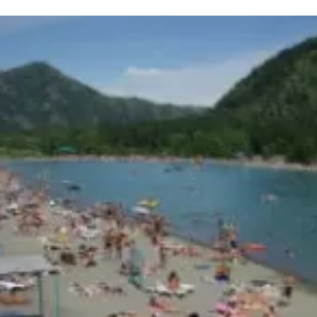
та
О регионе
ости
Общая информация
Как добраться
привезти (сувениры)
Люди, прославившие Ал
Карты и буклеты