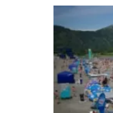
Где поесть
Кар
Нов
Рестораны
Кафе
Что 
Придорожные кафе
Другие рубрики
О нас
Реестр туроператоров
Алтайского края
Реестр туристических
агентств Алтайского края