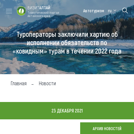
ВИЗИТ
АЛТАЙ
Автотуризм
ru
Туристический портал
Алтайского края
Туроператоры заключили хартию об
Форум VISIT
Цветение
Медицинский
Алтайская
ALTAI
маральника
форум
зимовка
исполнении обязательств по
«ковидным» турам в течении 2022 года
Туры
Где побывать
Чем заняться
Главная
Новости
Где остановиться
Где поесть
23 ДЕКАБРЯ 2021
Карта
АРХИВ НОВОСТЕЙ
Новости