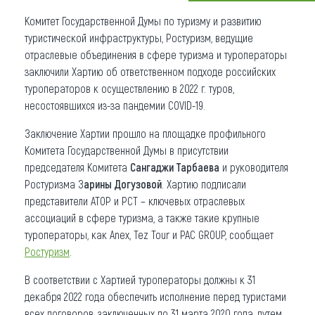
Комитет Государственной Думы по туризму и развитию
Что привезти (сувениры)
туристической инфраструктуры, Ростуризм, ведущие
О регионе
отраслевые объединения в сфере туризма и туроператоры
заключили Хартию об ответственном подходе российских
Коллекция впечатлений
туроператоров к осуществлению в 2022 г. туров,
несостоявшихся из-за пандемии COVID-19.
Другие рубрики
Заключение Хартии прошло на площадке профильного
Комитета Государственной Думы в присутствии
председателя Комитета
Сангаджи Тарбаева
и руководителя
Ростуризма З
арины Догузовой
. Хартию подписали
представители АТОР и РСТ – ключевых отраслевых
ассоциаций в сфере туризма, а также такие крупные
туроператоры, как Anex, Tez Tour и PAC GROUP, сообщает
Ростуризм
.
В соответствии с Хартией туроператоры должны к 31
декабря 2022 года обеспечить исполнение перед туристами
всех договоров, заключенных по 31 марта 2020 года, путем