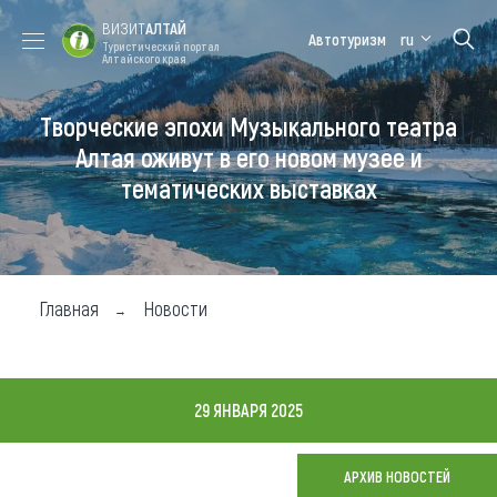
ВИЗИТ
АЛТАЙ
Автотуризм
ru
Туристический портал
Алтайского края
Творческие эпохи Музыкального театра
Форум VISIT
Цветение
Медицинский
Алтайская
ALTAI
маральника
форум
зимовка
Алтая оживут в его новом музее и
тематических выставках
Туры
Где побывать
Чем заняться
Главная
Новости
Где остановиться
Где поесть
29 ЯНВАРЯ 2025
Карта
АРХИВ НОВОСТЕЙ
Новости