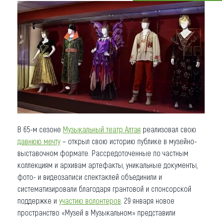
Что привезти (сувениры)
О регионе
Коллекция впечатлений
Другие рубрики
В 65-м сезоне
Музыкальный театр Алтая
реализовал свою
давнюю мечту
– открыл свою историю публике в музейно-
выставочном формате. Рассредоточенные по частным
коллекциям и архивам артефакты, уникальные документы,
фото- и видеозаписи спектаклей объединили и
систематизировали благодаря грантовой и спонсорской
поддержке и
участию волонтеров
. 29 января новое
пространство «Музей в Музыкальном» представили