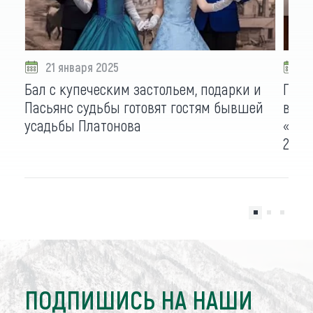
21 января 2025
1
Бал с купеческим застольем, подарки и
Перв
Пасьянс судьбы готовят гостям бывшей
вели
усадьбы Платонова
«Шиш
250-
ПОДПИШИСЬ НА НАШИ