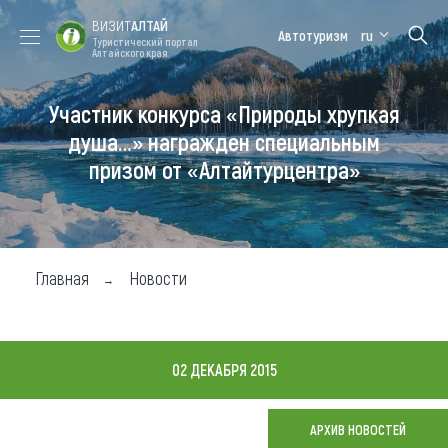
ВИЗИТ
АЛТАЙ
Автотуризм
ru
Туристический портал
Алтайского края
Участник конкурса «Природы хрупкая
Форум VISIT
Цветение
Медицинский
Алтайская
ALTAI
маральника
форум
зимовка
душа…» награжден специальным
призом от «Алтайтурцентра»
Туры
Где побывать
Чем заняться
Главная
Новости
Где остановиться
Где поесть
02 ДЕКАБРЯ 2015
Карта
АРХИВ НОВОСТЕЙ
Новости