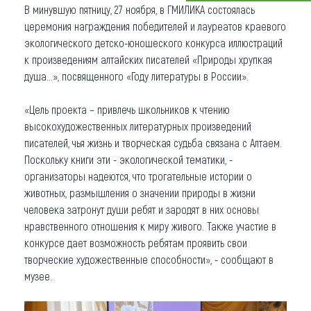
В минувшую пятницу, 27 ноября, в ГМИЛИКА состоялась
Что привезти (сувениры)
церемония награждения победителей и лауреатов краевого
экологического детско-юношеского конкурса иллюстраций
О регионе
к произведениям алтайских писателей «Природы хрупкая
душа…», посвященного «Году литературы в России».
Коллекция впечатлений
«Цель проекта – привлечь школьников к чтению
Другие рубрики
высокохудожественных литературных произведений
писателей, чья жизнь и творческая судьба связана с Алтаем.
Поскольку книги эти - экологической тематики, -
организаторы надеются, что трогательные истории о
животных, размышления о значении природы в жизни
человека затронут души ребят и зародят в них основы
нравственного отношения к миру живого. Также участие в
конкурсе дает возможность ребятам проявить свои
творческие художественные способности», - сообщают в
музее.