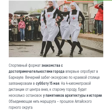
Что привезти (сувениры)
О регионе
Коллекция впечатлений
Другие рубрики
Спортивный формат
знакомства с
достопримечательностями города
впервые опробуют в
Барнауле. Вечерний забег-экскурсию по краевой столице
запланировали в
субботу 15 мая
. На 4-километровой
дистанции от центра вниз, к старому городу, будет
несколько остановок
у памятников архитектуры и истории
.
Объединяющая нить маршрута – прошлое Алтайского
горного округа.