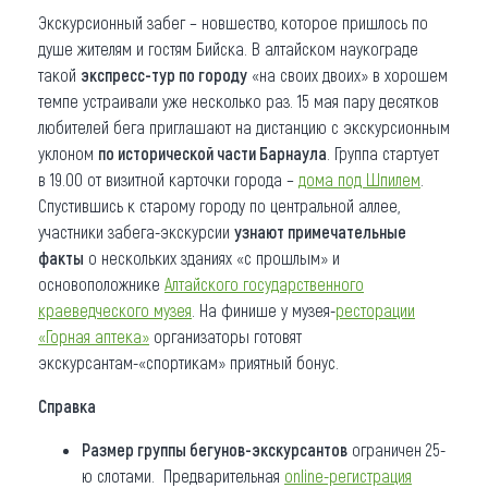
Экскурсионный забег – новшество, которое пришлось по
душе жителям и гостям Бийска. В алтайском наукограде
такой
экспресс-тур по городу
«на своих двоих» в хорошем
темпе устраивали уже несколько раз. 15 мая пару десятков
любителей бега приглашают на дистанцию с экскурсионным
уклоном
по исторической части Барнаула
. Группа стартует
в 19.00 от визитной карточки города –
дома под Шпилем
.
Спустившись к старому городу по центральной аллее,
участники забега-экскурсии
узнают примечательные
факты
о нескольких зданиях «с прошлым» и
основоположнике
Алтайского государственного
краеведческого музея
. На финише у музея-
ресторации
«Горная аптека»
организаторы готовят
экскурсантам-«спортикам» приятный бонус.
Справка
Размер группы
бегунов-экскурсантов
ограничен 25-
ю слотами. Предварительная
оnline-регистрация