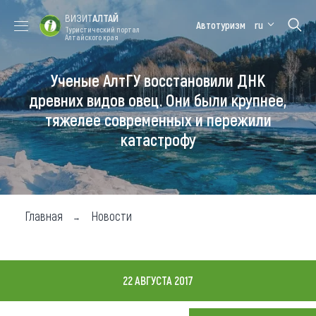
ВИЗИТ
АЛТАЙ
Автотуризм
ru
Туристический портал
Алтайского края
Ученые АлтГУ восстановили ДНК
Форум VISIT
Цветение
Медицинский
Алтайская
ALTAI
маральника
форум
зимовка
древних видов овец. Они были крупнее,
тяжелее современных и пережили
Туры
катастрофу
Где побывать
Чем заняться
Где остановиться
Главная
Новости
Где поесть
Карта
22 АВГУСТА 2017
Новости