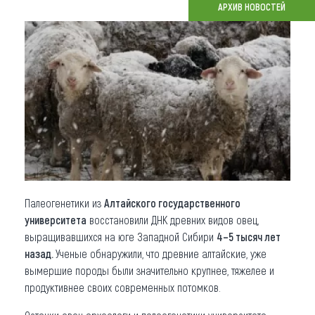
АРХИВ НОВОСТЕЙ
Что привезти (сувениры)
О регионе
Коллекция впечатлений
Другие рубрики
Палеогенетики из
Алтайского государственного
университета
восстановили ДНК древних видов овец,
выращивавшихся на юге Западной Сибири
4–5 тысяч лет
назад.
Ученые обнаружили, что древние алтайские, уже
вымершие породы были значительно крупнее, тяжелее и
продуктивнее своих современных потомков.