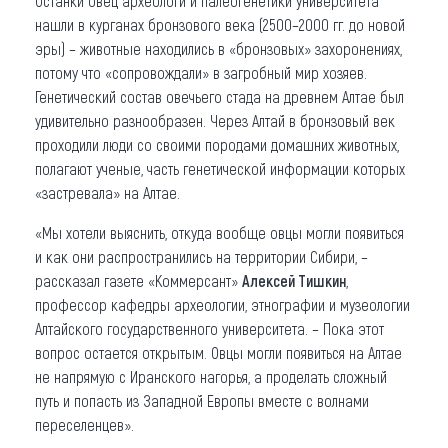
Останки овец археологи и палеогенетики университета
нашли в курганах бронзового века (2500–2000 гг. до новой
эры) – животные находились в «бронзовых» захоронениях,
потому что «сопровождали» в загробный мир хозяев.
Генетический состав овечьего стада на древнем Алтае был
удивительно разнообразен. Через Алтай в бронзовый век
проходили люди со своими породами домашних животных,
полагают ученые, часть генетической информации которых
«застревала» на Алтае.
«Мы хотели выяснить, откуда вообще овцы могли появиться
и как они распространились на территории Сибири, –
рассказал газете «Коммерсант»
Алексей Тишкин
,
профессор кафедры археологии, этнографии и музеологии
Алтайского государственного университета. – Пока этот
вопрос остается открытым. Овцы могли появиться на Алтае
не напрямую с Иранского нагорья, а проделать сложный
путь и попасть из Западной Европы вместе с волнами
переселенцев».