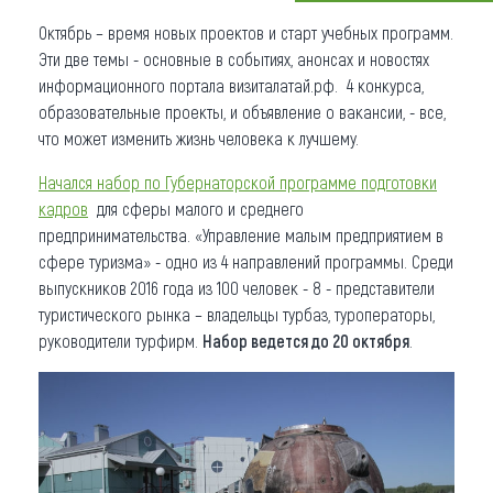
Октябрь – время новых проектов и старт учебных программ.
Что привезти (сувениры)
Эти две темы - основные в событиях, анонсах и новостях
О регионе
информационного портала визиталатай.рф. 4 конкурса,
образовательные проекты, и объявление о вакансии, - все,
Коллекция впечатлений
что может изменить жизнь человека к лучшему.
Другие рубрики
Начался набор по Губернаторской программе подготовки
кадров
для сферы малого и среднего
предпринимательства. «Управление малым предприятием в
сфере туризма» - одно из 4 направлений программы. Среди
выпускников 2016 года из 100 человек - 8 - представители
туристического рынка – владельцы турбаз, туроператоры,
руководители турфирм.
Набор ведется до 20 октября
.