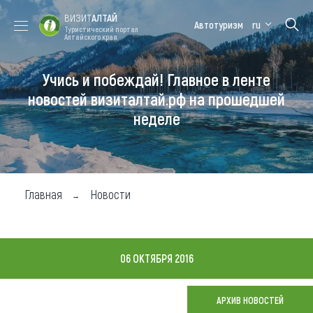
ВИЗИТ
АЛТАЙ
Автотуризм
ru
Туристический портал
Алтайского края
Учись и побеждай! Главное в ленте
Форум VISIT
Цветение
Медицинский
Алтайская
ALTAI
маральника
форум
зимовка
новостей визиталтай.рф на прошедшей
неделе
Туры
Где побывать
Чем заняться
Главная
Новости
Где остановиться
Где поесть
06 ОКТЯБРЯ 2016
Карта
АРХИВ НОВОСТЕЙ
Новости