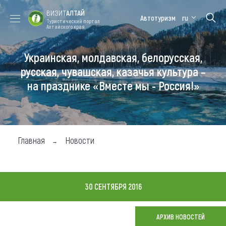
ВИЗИТ
АЛТАЙ
Автотуризм
ru
Туристический портал
Алтайского края
Украинская, молдавская, белорусская,
Форум VISIT
Цветение
Медицинский
Алтайская
ALTAI
маральника
форум
зимовка
русская, чувашская, казачья культура –
на празднике «Вместе мы - Россия!»
Туры
Где побывать
Чем заняться
Главная
Новости
Где остановиться
Где поесть
30 СЕНТЯБРЯ 2016
Карта
АРХИВ НОВОСТЕЙ
Новости