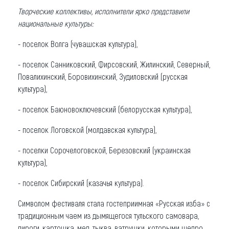
Творческие коллективы, исполнители ярко представили
национальные культуры:
- поселок Волга (чувашская культура),
- поселок Санниковский, Фирсовский, Жилинский, Северный,
Повалихинский, Боровихинский, Зудиловский (русская
культура),
- поселок Баюновоключевский (белорусская культура),
- поселок Логовской (молдавская культура),
- поселки Сорочелоговской, Березовский (украинская
культура),
- поселок Сибирский (казачья культура).
Символом фестиваля стала гостеприимная «Русская изба» с
традиционным чаем из дымящегося тульского самовара,
пироги, картошка, мед, тыква, ватрушки, которыми щедро