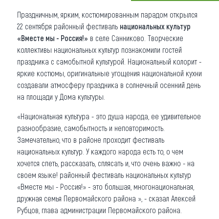
Праздничным, ярким, костюмированным парадом открылся
Что привезти (сувениры)
22 сентября районный фестиваль
национальных культур
О регионе
«Вместе мы - Россия!»
в селе Санниково. Творческие
коллективы национальных культур познакомили гостей
Коллекция впечатлений
праздника с самобытной культурой. Национальный колорит -
яркие костюмы, оригинальные угощения национальной кухни
Другие рубрики
создавали атмосферу праздника в солнечный осенний день
на площади у Дома культуры.
«Национальная культура - это душа народа, ее удивительное
разнообразие, самобытность и неповторимость.
Замечательно, что в районе проходит фестиваль
национальных культур. У каждого народа есть то, о чем
хочется спеть, рассказать, сплясать и, что очень важно - на
своем языке! районный фестиваль национальных культур
«Вместе мы - Россия!» - это большая, многонациональная,
дружная семья Первомайского района », - сказал Алексей
Рубцов, глава администрации Первомайского района.