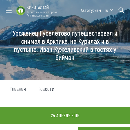
ВИЗИТ
АЛТАЙ
Автотуризм
ru
Туристический портал
Алтайского края
Уроженец Гуселетово путешествовал и
Форум VISIT
Цветение
Медицинский
Алтайская
ALTAI
маральника
форум
зимовка
снимал в Арктике, на Курилах и в
пустыне: Иван Кужеливский в гостях у
Туры
бийчан
Где побывать
Чем заняться
Где остановиться
Главная
Новости
Где поесть
Карта
24 АПРЕЛЯ 2019
Новости