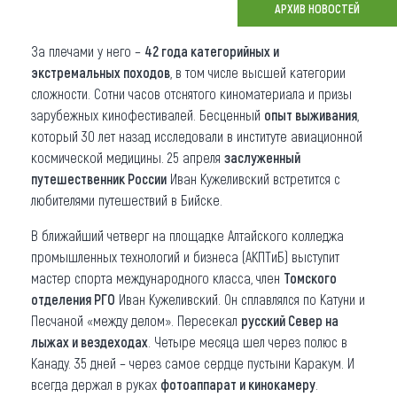
АРХИВ НОВОСТЕЙ
Что привезти (сувениры)
За плечами у него –
42 года категорийных и
О регионе
экстремальных походов
, в том числе высшей категории
сложности. Сотни часов отснятого киноматериала и призы
Коллекция впечатлений
зарубежных кинофестивалей. Бесценный
опыт выживания
,
который 30 лет назад исследовали в институте авиационной
Другие рубрики
космической медицины. 25 апреля
заслуженный
путешественник России
Иван Кужеливский встретится с
любителями путешествий в Бийске.
В ближайший четверг на площадке Алтайского колледжа
промышленных технологий и бизнеса (АКПТиБ) выступит
мастер спорта международного класса, член
Томского
отделения РГО
Иван Кужеливский. Он сплавлялся по Катуни и
Песчаной «между делом». Пересекал
русский Север на
лыжах и вездеходах
. Четыре месяца шел через полюс в
Канаду. 35 дней – через самое сердце пустыни Каракум. И
всегда держал в руках
фотоаппарат и кинокамеру
.