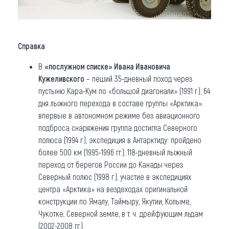
Справка
В
«послужном списке» Ивана Ивановича
Кужеливского
– пеший 35-дневный поход через
пустыню Кара-Кум по «большой диагонали» (1991 г.); 64
дня лыжного перехода в составе группы «Арктика»:
впервые в автономном режиме без авиационного
подброса снаряжения группа достигла Северного
полюса (1994 г.); экспедиция в Антарктиду: пройдено
более 500 км (1995-1996 гг.); 118-дневный лыжный
переход от берегов России до Канады через
Северный полюс (1998 г.); участие в экспедициях
центра «Арктика» на вездеходах оригинальной
конструкции по Ямалу, Таймыру, Якутии, Колыме,
Чукотке, Северной земле, в т. ч. дрейфующим льдам
(2002-2008 гг.).