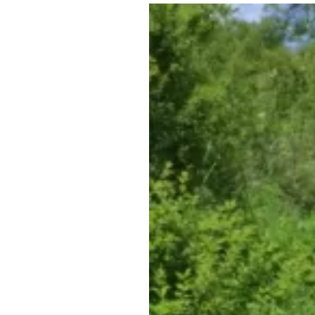
Где поесть
Кар
Нов
Рестораны
Кафе
Что 
Придорожные кафе
Другие рубрики
О нас
Реестр туроператоров
Алтайского края
Реестр туристических
агентств Алтайского края