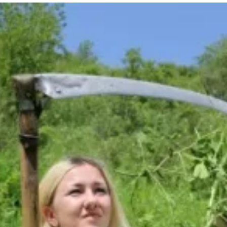
та
О регионе
ости
Общая информация
Как добраться
привезти (сувениры)
Люди, прославившие Ал
Карты и буклеты