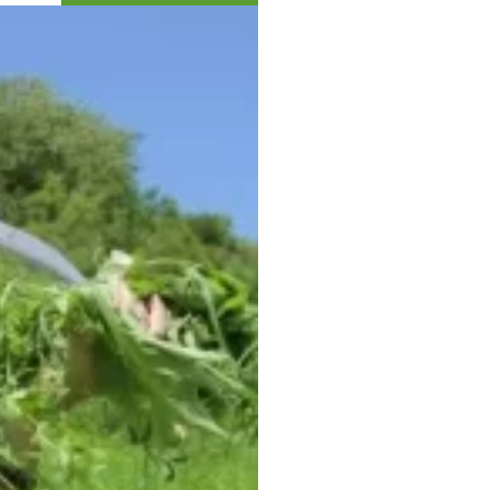
Коллекция впечатлений
Блог путешественника
Видеогалерея
тай
Фотогалерея