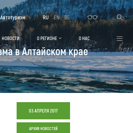
Автотуризм
RU
EN
DE
Алтайская зимовка
НОВОСТИ
О РЕГИОНЕ
О НАС
зма в Алтайском крае
Где остановиться
Санатории
Гостиницы, отели
Коттеджи, базы
Сельские усадьбы
03 АПРЕЛЯ 2017
Мотели, придорожные отели
АРХИВ НОВОСТЕЙ