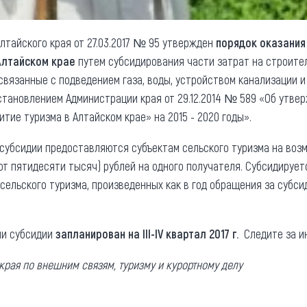
тайского края от 27.03.2017 № 95 утвержден
порядок оказания
 Алтайском крае
путем субсидирования части затрат на строите
 связанные с подведением газа, воды, устройством канализации 
становлением Администрации края от 29.12.2014 № 589 «Об утве
тие туризма в Алтайском крае» на 2015 - 2020 годы».
субсидии предоставляются субъектам сельского туризма на воз
сот пятидесяти тысяч) рублей на одного получателя. Субсидируе
сельского туризма, произведенных как в год обращения за субс
ии субсидии
запланирован на III-IV квартал 2017 г.
Следите за и
края по внешним связям, туризму и курортному делу