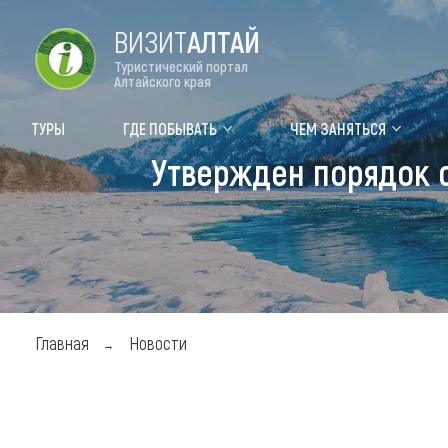
ВИЗИТ
АЛТАЙ
Туристический портал
Алтайского края
Форум VISIT ALTAI
Цвет
ТУРЫ
ГДЕ ПОБЫВАТЬ
ЧЕМ ЗАНЯТЬСЯ
Утвержден порядок с
Туры
Где
Объек
Объек
Объек
Главная
Новости
Топ т
Для м