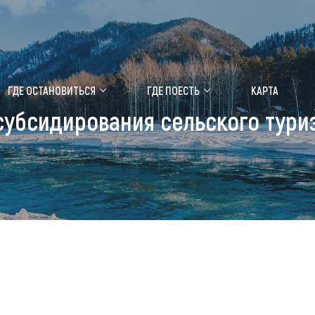
ение маральника
Медицинский форум
ГДЕ ОСТАНОВИТЬСЯ
ГДЕ ПОЕСТЬ
КАРТА
убсидирования сельского тури
 побывать
Чем заняться
ты природы
Календарь событий
ты истории и культуры
Аудиогид
ты развлечений
Мой маршрут
уристических мест
аломобильных граждан