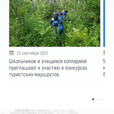
23 сентября 2021
0
Школьников и учащихся колледжей
50 т
приглашают к участию в конкурсах
моло
туристских маршрутов
бесп