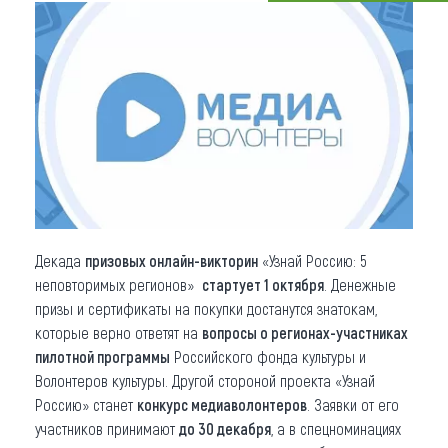
Что привезти (сувениры)
О регионе
Коллекция впечатлений
Другие рубрики
Декада
призовых онлайн-викторин
«Узнай Россию: 5
неповторимых регионов»
стартует 1 октября
. Денежные
призы и сертификаты на покупки достанутся знатокам,
которые верно ответят на
вопросы о регионах-участниках
пилотной программы
Российского фонда культуры и
Волонтеров культуры. Другой стороной проекта «Узнай
Россию» станет
конкурс медиаволонтеров
. Заявки от его
участников принимают
до 30 декабря
, а в спецноминациях