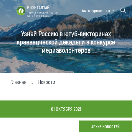
ВИЗИТ
АЛТАЙ
Автотуризм
ru
Туристический портал
Алтайского края
Узнай Россию в ютуб-викторинах
Форум VISIT
Цветение
Медицинский
Алтайская
ALTAI
маральника
форум
зимовка
краеведческой декады и в конкурсе
медиаволонтеров
Туры
Где побывать
Чем заняться
Главная
Новости
Где остановиться
Где поесть
01 ОКТЯБРЯ 2021
Карта
АРХИВ НОВОСТЕЙ
Новости