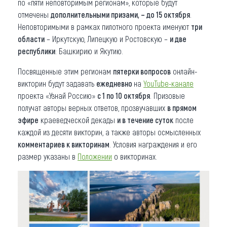
по «пяти неповторимым регионам», которые будут
отмечены
дополнительными призами, – до 15 октября
.
Неповторимыми в рамках пилотного проекта именуют
три
области
– Иркутскую, Липецкую и Ростовскую –
и две
республики
: Башкирию и Якутию.
Посвященные этим регионам
пятерки вопросов
онлайн-
викторин будут задавать
ежедневно
на
YouTube-канале
проекта «Узнай Россию»
с 1 по 10 октября
. Призовые
получат авторы верных ответов, прозвучавших
в прямом
эфире
краеведческой декады
и в течение суток
после
каждой из десяти викторин, а также авторы осмысленных
комментариев к викторинам
. Условия награждения и его
размер указаны в
Положении
о викторинах.