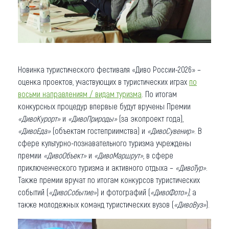
Новинка туристического фестиваля «Диво России-2026» –
оценка проектов, участвующих в туристических играх
по
восьми направлениям / видам туризма
. По итогам
конкурсных процедур впервые будут вручены Премии
«ДивоКурорт»
и
«ДивоПрироды»
(за экопроект года),
«ДивоЕда»
(объектам гостеприимства) и
«ДивоСувенир»
. В
сфере культурно-познавательного туризма учреждены
премии
«ДивоОбъект»
и
«ДивоМаршрут»
, в сфере
приключенческого туризма и активного отдыха –
«ДивоТур»
.
Также премии вручат по итогам конкурсов туристических
событий (
«ДивоСобытие»
) и фотографий (
«ДивоФото»)
, а
также молодежных команд туристических вузов (
«ДивоВуз»
).