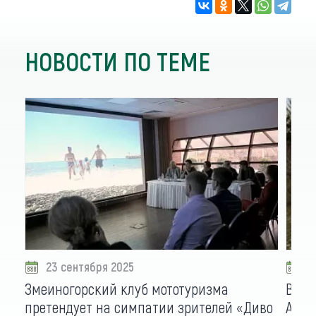
НОВОСТИ ПО ТЕМЕ
23 сентября 2025
2
Змеиногорский клуб мототуризма
Виде
претендует на симпатии зрителей «Диво
Алта