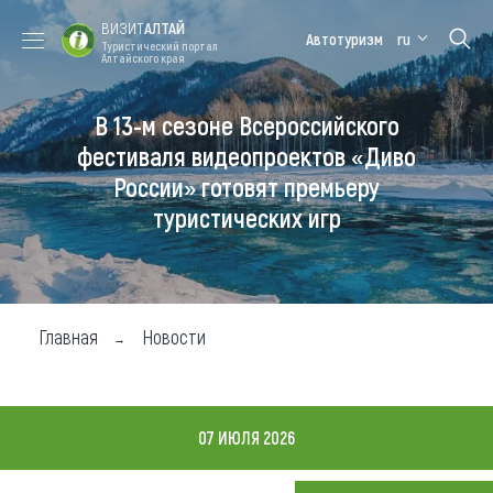
ВИЗИТ
АЛТАЙ
Автотуризм
ru
Туристический портал
Алтайского края
В 13-м сезоне Всероссийского
Форум VISIT
Цветение
Медицинский
Алтайская
ALTAI
маральника
форум
зимовка
фестиваля видеопроектов «Диво
России» готовят премьеру
Туры
туристических игр
Где побывать
Чем заняться
Где остановиться
Главная
Новости
Где поесть
Карта
07 ИЮЛЯ 2026
Новости