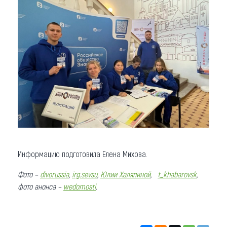
Информацию подготовила Елена Михова.
Фото –
divorussia
,
irg.sevsu
,
Юлии Халяпиной
,
t_khabarovsk
,
фото анонса –
wedomosti
.