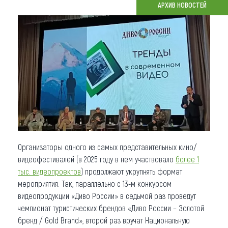
АРХИВ НОВОСТЕЙ
Что привезти (сувениры)
О регионе
Коллекция впечатлений
Другие рубрики
Организаторы одного из самых представительных кино/
видеофестивалей (в 2025 году в нем участвовало
более 1
тыс. видеопроектов
) продолжают укрупнять формат
мероприятия. Так, параллельно с 13-м конкурсом
видеопродукции «Диво России» в седьмой раз проведут
чемпионат туристических брендов «Диво России – Золотой
бренд / Gold Brand», второй раз вручат Национальную