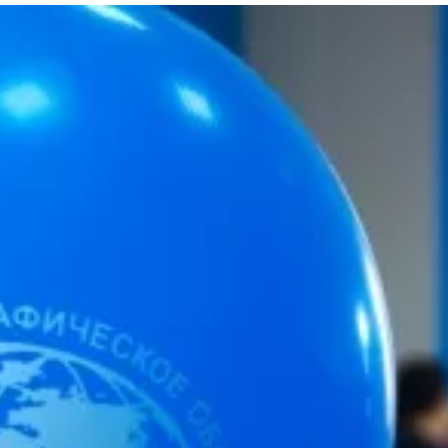
та
О регионе
ости
Общая информация
Как добраться
привезти (сувениры)
Люди, прославившие Ал
Карты и буклеты