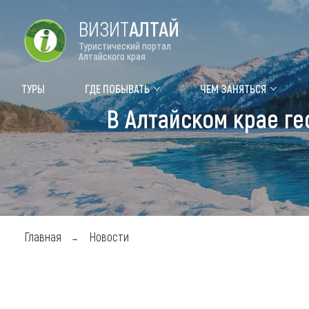
ВИЗИТ
АЛТАЙ
Туристический портал
Алтайского края
Форум VISIT ALTAI
Цвет
ТУРЫ
ГДЕ ПОБЫВАТЬ
ЧЕМ ЗАНЯТЬСЯ
В Алтайском крае ге
Туры
Где
Объек
Объек
Объек
Главная
Новости
Топ т
Для м