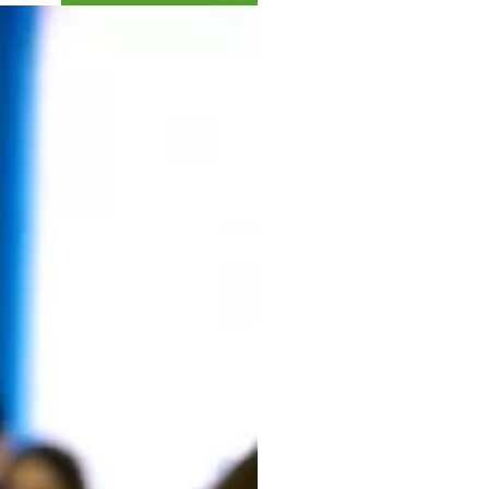
Коллекция впечатлений
Блог путешественника
Видеогалерея
тай
Фотогалерея