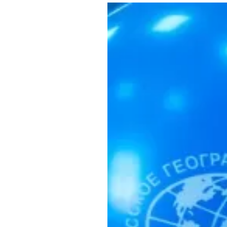
Где поесть
Кар
Нов
Рестораны
Кафе
Что 
Придорожные кафе
Другие рубрики
О нас
Реестр туроператоров
Алтайского края
Реестр туристических
агентств Алтайского края