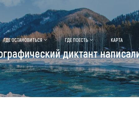
ение маральника
Медицинский форум
ГДЕ ОСТАНОВИТЬСЯ
ГДЕ ПОЕСТЬ
КАРТА
ографический диктант написал
 побывать
Чем заняться
ты природы
Календарь событий
ты истории и культуры
Аудиогид
ты развлечений
Мой маршрут
уристических мест
аломобильных граждан