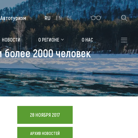
Автотуризм
RU
EN
DE
Алтайская зимовка
НОВОСТИ
О РЕГИОНЕ
О НАС
и более 2000 человек
Где остановиться
Санатории
Гостиницы, отели
Коттеджи, базы
Сельские усадьбы
28 НОЯБРЯ 2017
Мотели, придорожные отели
АРХИВ НОВОСТЕЙ