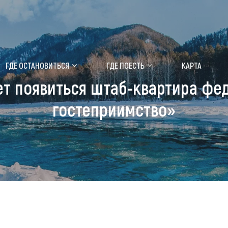
ение маральника
Медицинский форум
ГДЕ ОСТАНОВИТЬСЯ
ГДЕ ПОЕСТЬ
КАРТА
ет появиться штаб-квартира фе
 побывать
Чем заняться
гостеприимство»
ты природы
Календарь событий
ты истории и культуры
Аудиогид
ты развлечений
Мой маршрут
уристических мест
аломобильных граждан