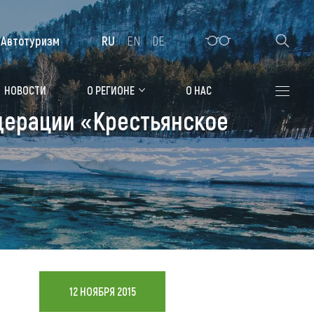
Автотуризм
RU
EN
DE
Алтайская зимовка
НОВОСТИ
О РЕГИОНЕ
О НАС
дерации «Крестьянское
Где остановиться
Санатории
Гостиницы, отели
Коттеджи, базы
Сельские усадьбы
Мотели, придорожные отели
12 НОЯБРЯ 2015