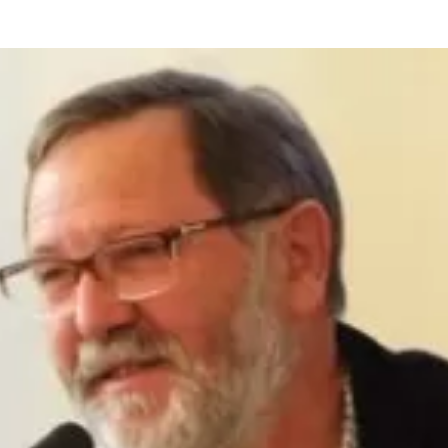
та
О регионе
ости
Общая информация
Как добраться
привезти (сувениры)
Люди, прославившие Ал
Карты и буклеты