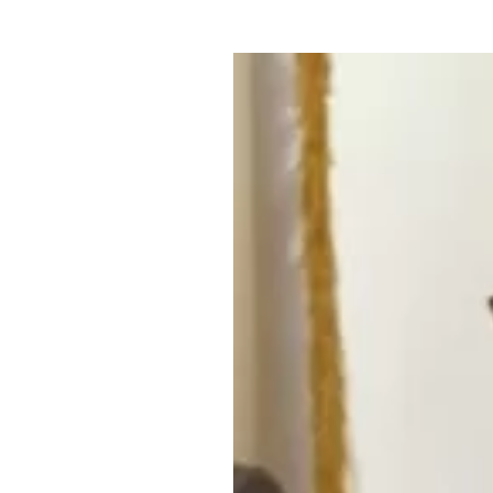
Где поесть
Кар
Нов
Рестораны
Кафе
Что 
Придорожные кафе
Другие рубрики
О нас
Реестр туроператоров
Алтайского края
Реестр туристических
агентств Алтайского края