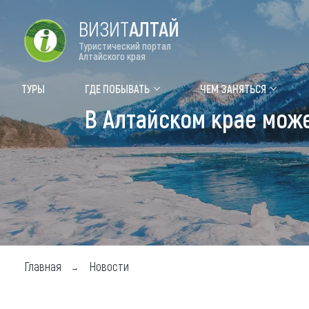
ВИЗИТ
АЛТАЙ
Туристический портал
Алтайского края
Форум VISIT ALTAI
Цвет
ТУРЫ
ГДЕ ПОБЫВАТЬ
ЧЕМ ЗАНЯТЬСЯ
В Алтайском крае мож
Туры
Где
Объек
Объек
Объек
Топ т
Для м
Главная
Новости