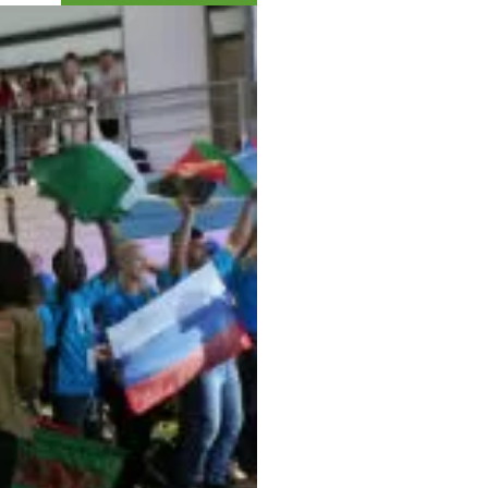
Коллекция впечатлений
Блог путешественника
Видеогалерея
тай
Фотогалерея