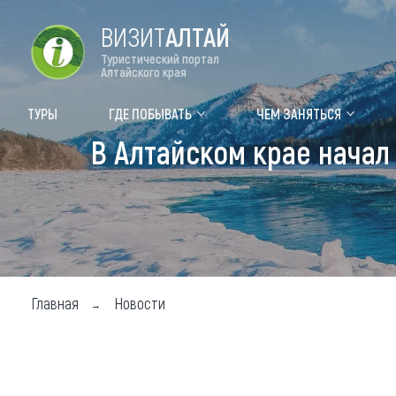
ВИЗИТ
АЛТАЙ
Туристический портал
Алтайского края
Форум VISIT ALTAI
Цвет
ТУРЫ
ГДЕ ПОБЫВАТЬ
ЧЕМ ЗАНЯТЬСЯ
В Алтайском крае начал
Туры
Где
Объек
Объек
Объек
Главная
Новости
Топ т
Для м