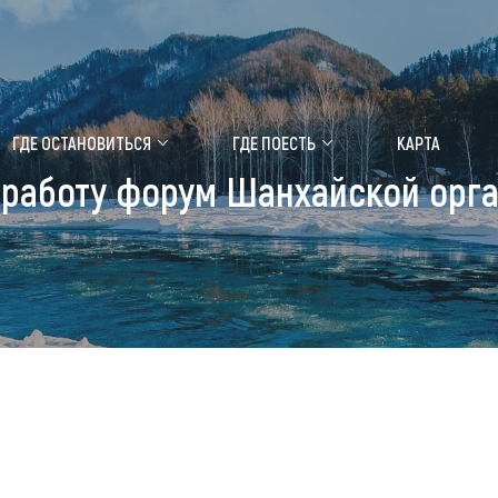
ение маральника
Медицинский форум
ГДЕ ОСТАНОВИТЬСЯ
ГДЕ ПОЕСТЬ
КАРТА
 работу форум Шанхайской орг
 побывать
Чем заняться
ты природы
Календарь событий
ты истории и культуры
Аудиогид
ты развлечений
Мой маршрут
уристических мест
аломобильных граждан