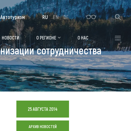
Автотуризм
RU
EN
DE
Алтайская зимовка
НОВОСТИ
О РЕГИОНЕ
О НАС
анизации сотрудничества
Где остановиться
Санатории
Гостиницы, отели
Коттеджи, базы
Сельские усадьбы
25 АВГУСТА 2014
Мотели, придорожные отели
АРХИВ НОВОСТЕЙ