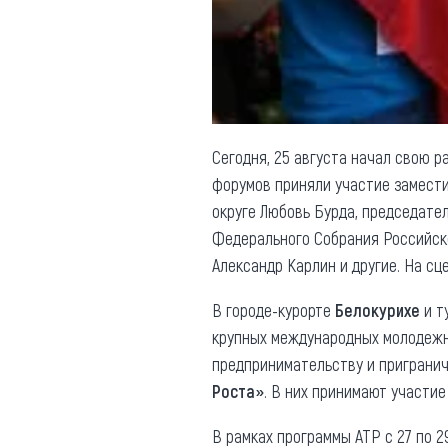
Обращения граждан
Противодействие коррупции
Сегодня, 25 августа начал свою р
форумов приняли участие замест
округе Любовь Бурда, председате
Федерального Собрания Российск
Александр Карлин и другие. На сц
В городе-курорте
Белокурихе
и т
крупных международных молодеж
предпринимательству и приграни
Роста»
. В них принимают участие
В рамках программы АТР с 27 по 