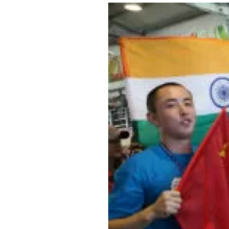
Где поесть
Кар
Нов
Рестораны
Кафе
Что 
Придорожные кафе
Другие рубрики
О нас
Реестр туроператоров
Алтайского края
Реестр туристических
агентств Алтайского края