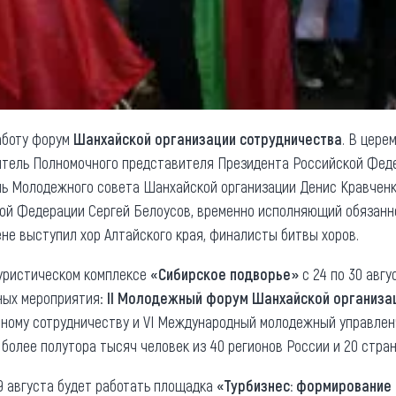
аботу форум
Шанхайской организации сотрудничества
. В цере
итель Полномочного представителя Президента Российской Фед
ль Молодежного совета Шанхайской организации Денис Кравченк
ой Федерации Сергей Белоусов, временно исполняющий обязанно
ене выступил хор Алтайского края, финалисты битвы хоров.
уристическом комплексе
«Сибирское подворье»
с 24 по 30 авг
ных мероприятия:
II Молодежный форум Шанхайской организа
чному сотрудничеству и VI Международный молодежный управле
 более полутора тысяч человек из 40 регионов России и 20 стра
29 августа будет работать площадка
«Турбизнес: формирование