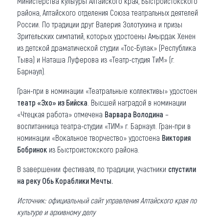
Министерства культуры Алтайского края, Быстроистокского
района, Алтайского отделения Союза театральных деятелей
России. По традиции друг Валерия Золотухина и призы
Зрительских симпатий, которых удостоены Амырдак Хенен
из детской драматической студии «Тос-Булак» (Республика
Тыва) и Наташа Луферова из «Театр-студия ТиМ» (г.
Барнаул).
Гран-при в номинации «Театральные коллективы» удостоен
театр «Эхо» из Бийска
. Высшей наградой в номинации
«Чтецкая работа» отмечена
Варвара Володина
–
воспитанница театра-студии «ТИМ» г. Барнаул. Гран-при в
номинации «Вокальное творчество» удостоена
Виктория
Бобринок
из Быстроистокского района.
В завершении фестиваля, по традиции, участники
спустили
на реку Обь Кораблики Мечты.
Источник: официальный сайт управления Алтайского края по
культуре и архивному делу