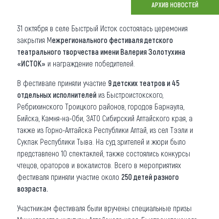
АРХИВ НОВОСТЕЙ
Что привезти (сувениры)
31 октября в селе Быстрый Исток состоялась церемония
О регионе
закрытия М
ежрегионального фестиваля детского
театрального творчества имени Валерия Золотухина
Коллекция впечатлений
«ИСТОК»
и награждение победителей.
Другие рубрики
В фестивале приняли участие
9 детских театров и 45
отдельных исполнителей
из Быстроистокского,
Ребрихинского Троицкого районов, городов Барнаула,
Бийска, Камня-на-Оби, ЗАТО Сибирский Алтайского края, а
также из Горно-Алтайска Республики Алтай, из сел Тээли и
Сукпак Республики Тыва. На суд зрителей и жюри было
представлено 10 спектаклей, также состоялись конкурсы
чтецов, ораторов и вокалистов. Всего в мероприятиях
фестиваля приняли участие около
250 детей разного
возраста.
Участникам фестиваля были вручены специальные призы