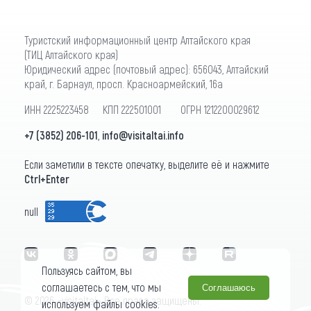
Туристский информационный центр Алтайского края
(ТИЦ Алтайского края)
Юридический адрес (почтовый адрес): 656043, Алтайский
край, г. Барнаул, просп. Красноармейский, 16а
ИНН 2225223458 КПП 222501001 ОГРН 1212200029612
+7 (3852) 206-101
,
info@visitaltai.info
Если заметили в тексте опечатку, выделите её и нажмите
Ctrl+Enter
null
Пользуясь сайтом, вы
соглашаетесь с тем, что мы
Соглашаюсь
© 2026 «visitaltai» Все права защищены.
используем файлы cookies.