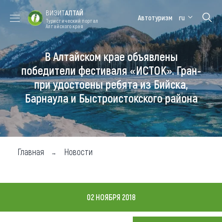
ВИЗИТ
АЛТАЙ
Автотуризм
ru
Туристический портал
Алтайского края
В Алтайском крае объявлены
Форум VISIT
Цветение
Медицинский
Алтайская
ALTAI
маральника
форум
зимовка
победители фестиваля «ИСТОК». Гран-
при удостоены ребята из Бийска,
Туры
Барнаула и Быстроистокского района
Где побывать
Чем заняться
Где остановиться
Главная
Новости
Где поесть
Карта
02 НОЯБРЯ 2018
Новости