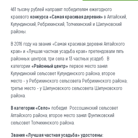
461 тысячу рублей направят победителям ежегодного
Что привезти (сувениры)
краевого
конкурса «Самая красивая деревня»
в Алтайский,
О регионе
Кулундинский, Ребрихинский, Топчихинский и Шипуновский
районы.
Коллекция впечатлений
В 2016 году на звания «Самая красивая деревня Алтайского
Другие рубрики
края» и «Лучшая частная усадьба края» претендовали пять
районных центров, три села и 13 частных усадеб. В
категории
«Районный центр»
первое место занял
Кулундинский сельсовет Кулундинского района; второе
место - у Ребрихинского сельсовета Ребрихинского района;
третье место - у Шипуновского сельсовета Шипуновского
района.
В категории «Село»
победил Россошинский сельсовет
Алтайского района; второе место занял Фунтиковский
сельсовет Топчихинского района.
Звания «Лучшая частная усадьба» удостоены: