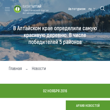
ВИЗИТ
АЛТАЙ
Автотуризм
ru
Туристический портал
Алтайского края
В Алтайском крае определили самую
Форум VISIT
Цветение
Медицинский
Алтайская
ALTAI
маральника
форум
зимовка
красивую деревню. В числе
победителей 5 районов
Туры
Где побывать
Чем заняться
Главная
Новости
Где остановиться
Где поесть
02 НОЯБРЯ 2016
Карта
АРХИВ НОВОСТЕЙ
Новости