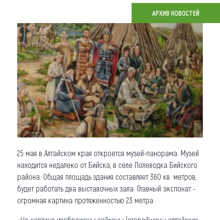
АРХИВ НОВОСТЕЙ
Что привезти (сувениры)
О регионе
Коллекция впечатлений
Другие рубрики
25 мая в Алтайском края откроется музей-панорама. Музей
находится недалеко от Бийска, в селе Полеводка Бийского
района. Общая площадь здания составляет 360 кв. метров,
будет работать два выставочных зала. Главный экспонат -
огромная картина протяженностью 23 метра.
«На картине изображены зайсаны (старейшины алтайских