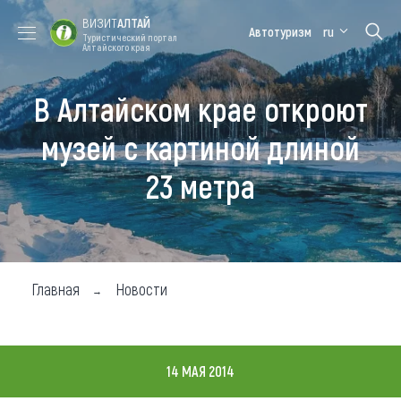
ВИЗИТ
АЛТАЙ
Автотуризм
ru
Туристический портал
Алтайского края
В Алтайском крае откроют
Форум VISIT
Цветение
Медицинский
Алтайская
ALTAI
маральника
форум
зимовка
музей с картиной длиной
Туры
23 метра
Где побывать
Чем заняться
Где остановиться
Главная
Новости
Где поесть
Карта
14 МАЯ 2014
Новости